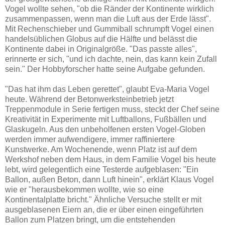
Vogel wollte sehen, "ob die Ränder der Kontinente wirklich
zusammenpassen, wenn man die Luft aus der Erde lässt".
Mit Rechenschieber und Gummiball schrumpft Vogel einen
handelsüblichen Globus auf die Hälfte und belässt die
Kontinente dabei in Originalgröße. "Das passte alles",
erinnerte er sich, "und ich dachte, nein, das kann kein Zufall
sein." Der Hobbyforscher hatte seine Aufgabe gefunden.
"Das hat ihm das Leben gerettet", glaubt Eva-Maria Vogel
heute. Während der Betonwerksteinbetrieb jetzt
Treppenmodule in Serie fertigen muss, steckt der Chef seine
Kreativität in Experimente mit Luftballons, Fußbällen und
Glaskugeln. Aus den unbeholfenen ersten Vogel-Globen
werden immer aufwendigere, immer raffiniertere
Kunstwerke. Am Wochenende, wenn Platz ist auf dem
Werkshof neben dem Haus, in dem Familie Vogel bis heute
lebt, wird gelegentlich eine Testerde aufgeblasen: "Ein
Ballon, außen Beton, dann Luft hinein", erklärt Klaus Vogel
wie er "herausbekommen wollte, wie so eine
Kontinentalplatte bricht." Ähnliche Versuche stellt er mit
ausgeblasenen Eiern an, die er über einen eingeführten
Ballon zum Platzen bringt, um die entstehenden