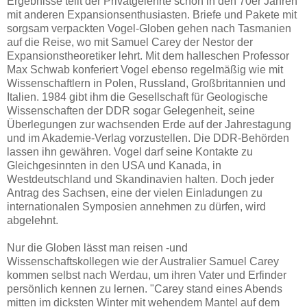
Ergebnisse teilt der Privatgelehrte schon in den 70er Jahren
mit anderen Expansionsenthusiasten. Briefe und Pakete mit
sorgsam verpackten Vogel-Globen gehen nach Tasmanien
auf die Reise, wo mit Samuel Carey der Nestor der
Expansionstheoretiker lehrt. Mit dem halleschen Professor
Max Schwab konferiert Vogel ebenso regelmäßig wie mit
Wissenschaftlern in Polen, Russland, Großbritannien und
Italien. 1984 gibt ihm die Gesellschaft für Geologische
Wissenschaften der DDR sogar Gelegenheit, seine
Überlegungen zur wachsenden Erde auf der Jahrestagung
und im Akademie-Verlag vorzustellen. Die DDR-Behörden
lassen ihn gewähren. Vogel darf seine Kontakte zu
Gleichgesinnten in den USA und Kanada, in
Westdeutschland und Skandinavien halten. Doch jeder
Antrag des Sachsen, eine der vielen Einladungen zu
internationalen Symposien annehmen zu dürfen, wird
abgelehnt.
Nur die Globen lässt man reisen -und
Wissenschaftskollegen wie der Australier Samuel Carey
kommen selbst nach Werdau, um ihren Vater und Erfinder
persönlich kennen zu lernen. "Carey stand eines Abends
mitten im dicksten Winter mit wehendem Mantel auf dem