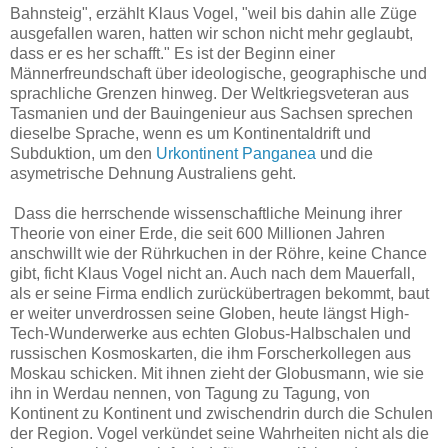
Bahnsteig", erzählt Klaus Vogel, "weil bis dahin alle Züge
ausgefallen waren, hatten wir schon nicht mehr geglaubt,
dass er es her schafft." Es ist der Beginn einer
Männerfreundschaft über ideologische, geographische und
sprachliche Grenzen hinweg. Der Weltkriegsveteran aus
Tasmanien und der Bauingenieur aus Sachsen sprechen
dieselbe Sprache, wenn es um Kontinentaldrift und
Subduktion, um den
Urkontinent Panganea
und die
asymetrische Dehnung Australiens geht.
Dass die herrschende wissenschaftliche Meinung ihrer
Theorie von einer Erde, die seit 600 Millionen Jahren
anschwillt wie der Rührkuchen in der Röhre, keine Chance
gibt, ficht Klaus Vogel nicht an. Auch nach dem Mauerfall,
als er seine Firma endlich zurückübertragen bekommt, baut
er weiter unverdrossen seine Globen, heute längst High-
Tech-Wunderwerke aus echten Globus-Halbschalen und
russischen Kosmoskarten, die ihm Forscherkollegen aus
Moskau schicken. Mit ihnen zieht der Globusmann, wie sie
ihn in Werdau nennen, von Tagung zu Tagung, von
Kontinent zu Kontinent und zwischendrin durch die Schulen
der Region. Vogel verkündet seine Wahrheiten nicht als die