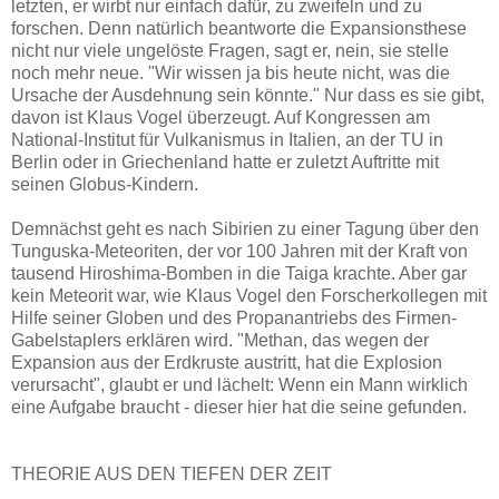
letzten, er wirbt nur einfach dafür, zu zweifeln und zu
forschen. Denn natürlich beantworte die Expansionsthese
nicht nur viele ungelöste Fragen, sagt er, nein, sie stelle
noch mehr neue. "Wir wissen ja bis heute nicht, was die
Ursache der Ausdehnung sein könnte." Nur dass es sie gibt,
davon ist Klaus Vogel überzeugt. Auf Kongressen am
National-Institut für Vulkanismus in Italien, an der TU in
Berlin oder in Griechenland hatte er zuletzt Auftritte mit
seinen Globus-Kindern.
Demnächst geht es nach Sibirien zu einer Tagung über den
Tunguska-Meteoriten, der vor 100 Jahren mit der Kraft von
tausend Hiroshima-Bomben in die Taiga krachte. Aber gar
kein Meteorit war, wie Klaus Vogel den Forscherkollegen mit
Hilfe seiner Globen und des Propanantriebs des Firmen-
Gabelstaplers erklären wird. "Methan, das wegen der
Expansion aus der Erdkruste austritt, hat die Explosion
verursacht", glaubt er und lächelt: Wenn ein Mann wirklich
eine Aufgabe braucht - dieser hier hat die seine gefunden.
THEORIE AUS DEN TIEFEN DER ZEIT