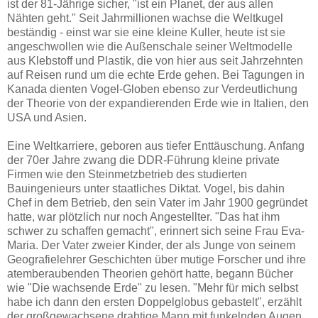
ist der 81-Jährige sicher, "ist ein Planet, der aus allen
Nähten geht." Seit Jahrmillionen wachse die Weltkugel
beständig - einst war sie eine kleine Kuller, heute ist sie
angeschwollen wie die Außenschale seiner Weltmodelle
aus Klebstoff und Plastik, die von hier aus seit Jahrzehnten
auf Reisen rund um die echte Erde gehen. Bei Tagungen in
Kanada dienten Vogel-Globen ebenso zur Verdeutlichung
der Theorie von der expandierenden Erde wie in Italien, den
USA und Asien.
Eine Weltkarriere, geboren aus tiefer Enttäuschung. Anfang
der 70er Jahre zwang die DDR-Führung kleine private
Firmen wie den Steinmetzbetrieb des studierten
Bauingenieurs unter staatliches Diktat. Vogel, bis dahin
Chef in dem Betrieb, den sein Vater im Jahr 1900 gegründet
hatte, war plötzlich nur noch Angestellter. "Das hat ihm
schwer zu schaffen gemacht", erinnert sich seine Frau Eva-
Maria. Der Vater zweier Kinder, der als Junge von seinem
Geografielehrer Geschichten über mutige Forscher und ihre
atemberaubenden Theorien gehört hatte, begann Bücher
wie "Die wachsende Erde" zu lesen. "Mehr für mich selbst
habe ich dann den ersten Doppelglobus gebastelt", erzählt
der großgewachsene drahtige Mann mit funkelnden Augen.