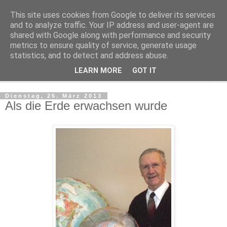
This site uses cookies from Google to deliver its services
Kludge
and to analyze traffic. Your IP address and user-agent are
shared with Google along with performance and security
metrics to ensure quality of service, generate usage
Private Notizen aus Halle an der Saale
statistics, and to detect and address abuse.
LEARN MORE
GOT IT
▼
Dienstag, 26. März 2013
Als die Erde erwachsen wurde