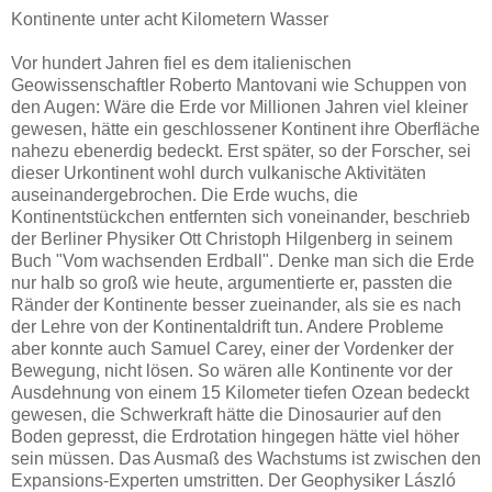
Kontinente unter acht Kilometern Wasser
Vor hundert Jahren fiel es dem italienischen
Geowissenschaftler Roberto Mantovani wie Schuppen von
den Augen: Wäre die Erde vor Millionen Jahren viel kleiner
gewesen, hätte ein geschlossener Kontinent ihre Oberfläche
nahezu ebenerdig bedeckt. Erst später, so der Forscher, sei
dieser Urkontinent wohl durch vulkanische Aktivitäten
auseinandergebrochen. Die Erde wuchs, die
Kontinentstückchen entfernten sich voneinander, beschrieb
der Berliner Physiker Ott Christoph Hilgenberg in seinem
Buch "Vom wachsenden Erdball". Denke man sich die Erde
nur halb so groß wie heute, argumentierte er, passten die
Ränder der Kontinente besser zueinander, als sie es nach
der Lehre von der Kontinentaldrift tun. Andere Probleme
aber konnte auch Samuel Carey, einer der Vordenker der
Bewegung, nicht lösen. So wären alle Kontinente vor der
Ausdehnung von einem 15 Kilometer tiefen Ozean bedeckt
gewesen, die Schwerkraft hätte die Dinosaurier auf den
Boden gepresst, die Erdrotation hingegen hätte viel höher
sein müssen. Das Ausmaß des Wachstums ist zwischen den
Expansions-Experten umstritten. Der Geophysiker László