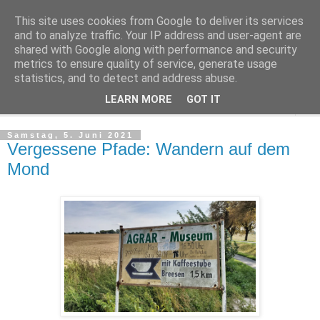
This site uses cookies from Google to deliver its services
Kludge
and to analyze traffic. Your IP address and user-agent are
shared with Google along with performance and security
metrics to ensure quality of service, generate usage
Private Notizen aus Halle an der Saale
statistics, and to detect and address abuse.
LEARN MORE
GOT IT
▼
Samstag, 5. Juni 2021
Vergessene Pfade: Wandern auf dem
Mond