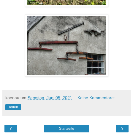
koenau
um
Samstag, Juni 05, 2021
Keine Kommentare:
Teilen
‹
›
Startseite