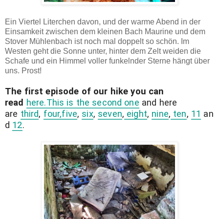
Ein Viertel Literchen davon, und der warme Abend in der
Einsamkeit zwischen dem kleinen Bach Maurine und dem
Stover Mühlenbach ist noch mal doppelt so schön. Im
Westen geht die Sonne unter, hinter dem Zelt weiden die
Schafe und ein Himmel voller funkelnder Sterne hängt über
uns. Prost!
The first episode of our hike you can
read
here.
This is the second one
and here
are
third
,
four,
five
,
six
,
seven
,
eight
,
nine
,
ten
,
11
an
d
12
.