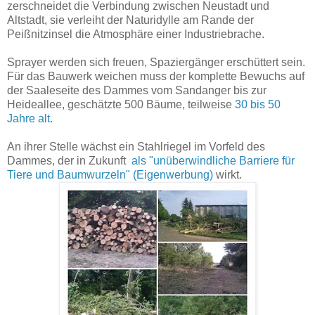
zerschneidet die Verbindung zwischen Neustadt und
Altstadt, sie verleiht der Naturidylle am Rande der
Peißnitzinsel die Atmosphäre einer Industriebrache.
Sprayer werden sich freuen, Spaziergänger erschüttert sein.
Für das Bauwerk weichen muss der komplette Bewuchs auf
der Saaleseite des Dammes vom Sandanger bis zur
Heideallee, geschätzte 500 Bäume, teilweise
30 bis 50
Jahre alt.
An ihrer Stelle wächst ein Stahlriegel im Vorfeld des
Dammes, der in Zukunft
als "unüberwindliche Barriere für
Tiere und Baumwurzeln" (Eigenwerbung)
wirkt.