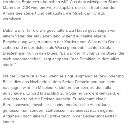
ich sie als Broterwerb betreiben will". Aus dem wichtigsten Blues-
Mann der DDR wird ein Freizeitkapitän, der sein Boot über den
Ammersee steuert und behauptet, die Musik gar nicht zu
vermissen.
Dabei war er für die wie geschaffen. Zu Hause geschlagen von
einem Vater, der ein Leben lang wütend auf seine eigene
Entscheidung war, zugunsten der Karriere von West nach Ost zu
ziehen und in der Schule als Wessi gemobbt, flüchtete Stefan
Diestelmann früh in den Blues. "Es war der Rhythmus im Blues, der
mich angemacht hat", sagt er später, "das Primitive, in dem alles
steckt."
Mit der Gitarre ist er wer, wenn er singt, empfängt er Bewunderung.
Es ist dies das Hochgefühl, dem Stefan Diestelmann nun stets
nachjagen wird: im Mittelpunkt stehen, der sein, zu dem alle
aufschauen. Er wird tatsächlich zum Star, er verdient viel Geld, er
wird gefeiert und mit Preisen bedacht. Er bekommt einen
Berufsausweis, obwohl er nie eine musikalische Ausbildung
genossen hat, sondern stattdessen - zumindest nach eigenen
Angaben - nach einem Fluchtversuch in der Besserungsanstalt
landet.