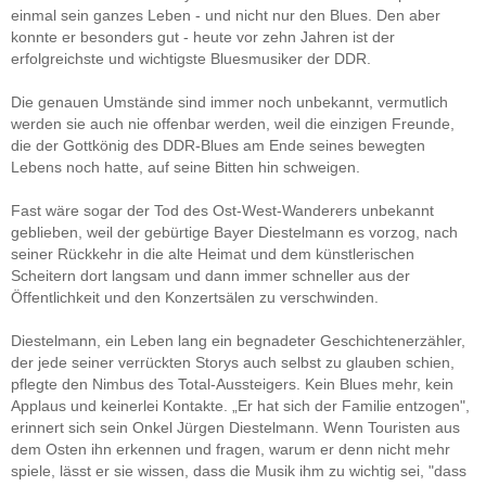
einmal sein ganzes Leben - und nicht nur den Blues. Den aber
konnte er besonders gut - heute vor zehn Jahren ist der
erfolgreichste und wichtigste Bluesmusiker der DDR.
Die genauen Umstände sind immer noch unbekannt, vermutlich
werden sie auch nie offenbar werden, weil die einzigen Freunde,
die der Gottkönig des DDR-Blues am Ende seines bewegten
Lebens noch hatte, auf seine Bitten hin schweigen.
Fast wäre sogar der Tod des Ost-West-Wanderers unbekannt
geblieben, weil der gebürtige Bayer Diestelmann es vorzog, nach
seiner Rückkehr in die alte Heimat und dem künstlerischen
Scheitern dort langsam und dann immer schneller aus der
Öffentlichkeit und den Konzertsälen zu verschwinden.
Diestelmann, ein Leben lang ein begnadeter Geschichtenerzähler,
der jede seiner verrückten Storys auch selbst zu glauben schien,
pflegte den Nimbus des Total-Aussteigers. Kein Blues mehr, kein
Applaus und keinerlei Kontakte. „Er hat sich der Familie entzogen",
erinnert sich sein Onkel Jürgen Diestelmann. Wenn Touristen aus
dem Osten ihn erkennen und fragen, warum er denn nicht mehr
spiele, lässt er sie wissen, dass die Musik ihm zu wichtig sei, "dass