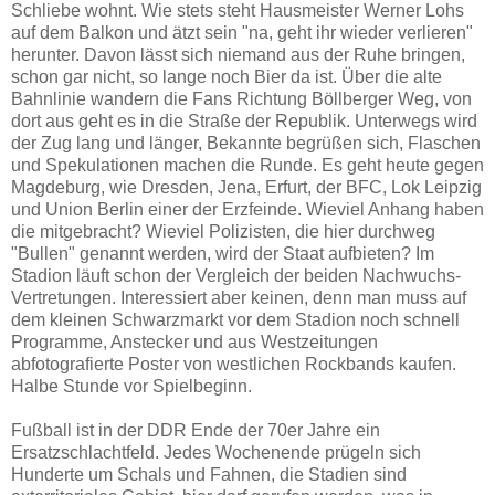
Schliebe wohnt. Wie stets steht Hausmeister Werner Lohs
auf dem Balkon und ätzt sein "na, geht ihr wieder verlieren"
herunter. Davon lässt sich niemand aus der Ruhe bringen,
schon gar nicht, so lange noch Bier da ist. Über die alte
Bahnlinie wandern die Fans Richtung Böllberger Weg, von
dort aus geht es in die Straße der Republik. Unterwegs wird
der Zug lang und länger, Bekannte begrüßen sich, Flaschen
und Spekulationen machen die Runde. Es geht heute gegen
Magdeburg, wie Dresden, Jena, Erfurt, der BFC, Lok Leipzig
und Union Berlin einer der Erzfeinde. Wieviel Anhang haben
die mitgebracht? Wieviel Polizisten, die hier durchweg
"Bullen" genannt werden, wird der Staat aufbieten? Im
Stadion läuft schon der Vergleich der beiden Nachwuchs-
Vertretungen. Interessiert aber keinen, denn man muss auf
dem kleinen Schwarzmarkt vor dem Stadion noch schnell
Programme, Anstecker und aus Westzeitungen
abfotografierte Poster von westlichen Rockbands kaufen.
Halbe Stunde vor Spielbeginn.
Fußball ist in der DDR Ende der 70er Jahre ein
Ersatzschlachtfeld. Jedes Wochenende prügeln sich
Hunderte um Schals und Fahnen, die Stadien sind