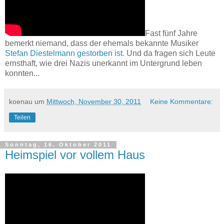
Fast fünf Jahre
bemerkt niemand, dass der ehemals bekannte Musiker
Stefan Diestelmann gestorben ist.
Und da fragen sich Leute
ernsthaft, wie drei Nazis unerkannt im Untergrund leben
konnten...
koenau
um
Mittwoch, November 30, 2011
Keine Kommentare:
Teilen
Sonntag, 16. Oktober 2011
Heimspiel vor vollem Haus