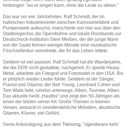
hinbringen "wo er singen kann, ohne die Leute zu stören."
Das war vor vier Jahrzehnten. Ralf Schmidt, der im
halleschen Industrieviertel zwischen Karosseriefabrik und
Pumpenwerk aufwuchs, marschierte von hier aus über den
Stadtsingechor, die Opernbühne und lokale Rockbands zur
Deutschrock-Institution Stern Meißen, der der junge Mann
von der Saale binnen weniger Monate eine musikalische
Frischzellenkur verordnete, die ihr das Leben rettete.
Seitdem ist viel passiert. Ralf Schmidt hat die Wanderjahre,
die die DDR nicht gestattete, nachgeholt. Er spielte Heavy
Metal, arbeitete als Fotograf und Fotomodel in den USA. Bis
er plötzlich wieder Lieder fühlte. Seitdem ist der Sänger,
Pianist und Gitarrist, der Neil Young, Leonhard Cohen und
Tom Waits liebt, ruhelos unterwegs. Alben, Tournee, Alben.
Das aktuelle heißt „Hautlos“ und zeigt den 50-Jährigen als
einen der letzten seiner Art: Große Themen in kleinen
Versen, verpackt in unwiderstehliche Melodien, akustische
Gitarren, Klavier, viel Gefühl.
Seine Ankündigung aus dem Titelsong, "irgendwann kehr´