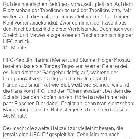
Ruf des notorischen Betrügers vorauseilt, pfeift an. Auf dem
Platz stehen der Tabellendritte und der Tabellenvierte, "wir
wollen auch diesmal den Heimvorteil nutzen", hat Trainer
Kohl vorher angekündigt. Zwar dominiert der Favorit aus
dem Nachbarbezirk die erste Viertelstunde. Doch nach von
Streich und Mewes ausgelassenen Torchancen schlägt der
HFC zurück.
15. Minute.
HFC-Kapitän Hartmut Meinert und Stürmer Holger Krostitz
bereiten das erste Tor des Tages vor, Werner Peter erzielt
es. Nun dreht der Gastgeber richtig auf, während der
Europapokalsieger völlig von der Rolle gerät. Die
Fangerade singt "Rot wie Blut, weiß wie Schnee, wir sind
die Fans vom HFC" und den "Chemiewalzer", bei dem die
Schals über den Köpfen tanzen. Hörle hat wie immer ein
paar Flaschen Bier dabei. Er gibt ab, denn man sieht schon:
Magdeburg ist müde, Halle steigert sich in einen Rausch.
46. Minute.
Der macht die zweite Halbzeit zur vielleicht besten, die
jemals eine HFC-Elf gespielt hat. Zehn Minuten nach