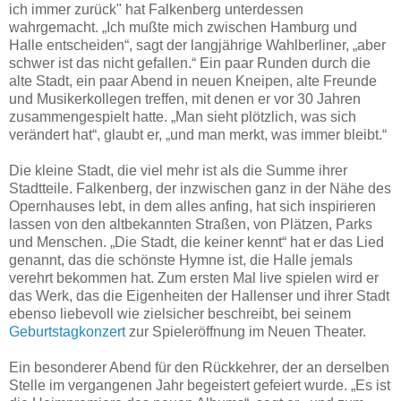
ich immer zurück" hat Falkenberg unterdessen
wahrgemacht. „Ich mußte mich zwischen Hamburg und
Halle entscheiden“, sagt der langjährige Wahlberliner, „aber
schwer ist das nicht gefallen.“ Ein paar Runden durch die
alte Stadt, ein paar Abend in neuen Kneipen, alte Freunde
und Musikerkollegen treffen, mit denen er vor 30 Jahren
zusammengespielt hatte. „Man sieht plötzlich, was sich
verändert hat“, glaubt er, „und man merkt, was immer bleibt.“
Die kleine Stadt, die viel mehr ist als die Summe ihrer
Stadtteile. Falkenberg, der inzwischen ganz in der Nähe des
Opernhauses lebt, in dem alles anfing, hat sich inspirieren
lassen von den altbekannten Straßen, von Plätzen, Parks
und Menschen. „Die Stadt, die keiner kennt“ hat er das Lied
genannt, das die schönste Hymne ist, die Halle jemals
verehrt bekommen hat. Zum ersten Mal live spielen wird er
das Werk, das die Eigenheiten der Hallenser und ihrer Stadt
ebenso liebevoll wie zielsicher beschreibt, bei seinem
Geburtstagkonzert
zur Spieleröffnung im Neuen Theater.
Ein besonderer Abend für den Rückkehrer, der an derselben
Stelle im vergangenen Jahr begeistert gefeiert wurde. „Es ist