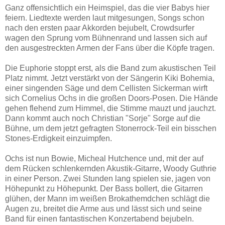
Ganz offensichtlich ein Heimspiel, das die vier Babys hier
feiern. Liedtexte werden laut mitgesungen, Songs schon
nach den ersten paar Akkorden bejubelt, Crowdsurfer
wagen den Sprung vom Bühnenrand und lassen sich auf
den ausgestreckten Armen der Fans über die Köpfe tragen.
Die Euphorie stoppt erst, als die Band zum akustischen Teil
Platz nimmt. Jetzt verstärkt von der Sängerin Kiki Bohemia,
einer singenden Säge und dem Cellisten Sickerman wirft
sich Cornelius Ochs in die großen Doors-Posen. Die Hände
gehen flehend zum Himmel, die Stimme mauzt und jauchzt.
Dann kommt auch noch Christian "Sorje" Sorge auf die
Bühne, um dem jetzt gefragten Stonerrock-Teil ein bisschen
Stones-Erdigkeit einzuimpfen.
Ochs ist nun Bowie, Micheal Hutchence und, mit der auf
dem Rücken schlenkernden Akustik-Gitarre, Woody Guthrie
in einer Person. Zwei Stunden lang spielen sie, jagen von
Höhepunkt zu Höhepunkt. Der Bass bollert, die Gitarren
glühen, der Mann im weißen Brokathemdchen schlägt die
Augen zu, breitet die Arme aus und lässt sich und seine
Band für einen fantastischen Konzertabend bejubeln.