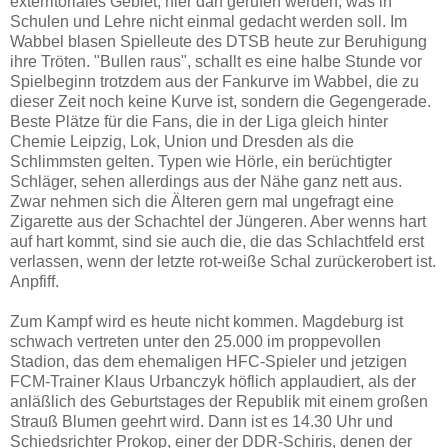
exterritoriales Gebiet, hier darf gerufen werden, was in
Schulen und Lehre nicht einmal gedacht werden soll. Im
Wabbel blasen Spielleute des DTSB heute zur Beruhigung
ihre Tröten. "Bullen raus", schallt es eine halbe Stunde vor
Spielbeginn trotzdem aus der Fankurve im Wabbel, die zu
dieser Zeit noch keine Kurve ist, sondern die Gegengerade.
Beste Plätze für die Fans, die in der Liga gleich hinter
Chemie Leipzig, Lok, Union und Dresden als die
Schlimmsten gelten. Typen wie Hörle, ein berüchtigter
Schläger, sehen allerdings aus der Nähe ganz nett aus.
Zwar nehmen sich die Älteren gern mal ungefragt eine
Zigarette aus der Schachtel der Jüngeren. Aber wenns hart
auf hart kommt, sind sie auch die, die das Schlachtfeld erst
verlassen, wenn der letzte rot-weiße Schal zurückerobert ist.
Anpfiff.
Zum Kampf wird es heute nicht kommen. Magdeburg ist
schwach vertreten unter den 25.000 im proppevollen
Stadion, das dem ehemaligen HFC-Spieler und jetzigen
FCM-Trainer Klaus Urbanczyk höflich applaudiert, als der
anläßlich des Geburtstages der Republik mit einem großen
Strauß Blumen geehrt wird. Dann ist es 14.30 Uhr und
Schiedsrichter Prokop, einer der DDR-Schiris, denen der