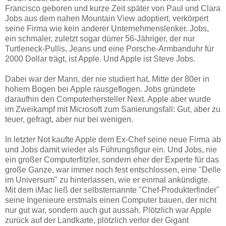
Francisco geboren und kurze Zeit später von Paul und Clara
Jobs aus dem nahen Mountain View adoptiert, verkörpert
seine Firma wie kein anderer Unternehmenslenker. Jobs,
ein schmaler, zuletzt sogar dürrer 56-Jähriger, der nur
Turtleneck-Pullis, Jeans und eine Porsche-Armbanduhr für
2000 Dollar trägt, ist Apple. Und Apple ist Steve Jobs.
Dabei war der Mann, der nie studiert hat, Mitte der 80er in
hohem Bogen bei Apple rausgeflogen. Jobs gründete
daraufhin den Computerhersteller Next. Apple aber wurde
im Zweikampf mit Microsoft zum Sanierungsfall: Gut, aber zu
teuer, gefragt, aber nur bei wenigen.
In letzter Not kaufte Apple dem Ex-Chef seine neue Firma ab
und Jobs damit wieder als Führungsfigur ein. Und Jobs, nie
ein großer Computerfitzler, sondern eher der Experte für das
große Ganze, war immer noch fest entschlossen, eine "Delle
im Universum" zu hinterlassen, wie er einmal ankündigte.
Mit dem iMac ließ der selbsternannte "Chef-Produkterfinder"
seine Ingenieure erstmals einen Computer bauen, der nicht
nur gut war, sondern auch gut aussah. Plötzlich war Apple
zurück auf der Landkarte, plötzlich verlor der Gigant