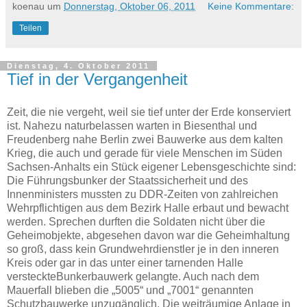
koenau
um
Donnerstag, Oktober 06, 2011
Keine Kommentare:
Teilen
Dienstag, 4. Oktober 2011
Tief in der Vergangenheit
Zeit, die nie vergeht, weil sie tief unter der Erde konserviert
ist. Nahezu naturbelassen warten in Biesenthal und
Freudenberg nahe Berlin zwei Bauwerke aus dem kalten
Krieg, die auch und gerade für viele Menschen im Süden
Sachsen-Anhalts ein Stück eigener Lebensgeschichte sind:
Die Führungsbunker der Staatssicherheit und des
Innenministers mussten zu DDR-Zeiten von zahlreichen
Wehrpflichtigen aus dem Bezirk Halle erbaut und bewacht
werden. Sprechen durften die Soldaten nicht über die
Geheimobjekte, abgesehen davon war die Geheimhaltung
so groß, dass kein Grundwehrdienstler je in den inneren
Kreis oder gar in das unter einer tarnenden Halle
versteckteBunkerbauwerk gelangte. Auch nach dem
Mauerfall blieben die „5005“ und „7001“ genannten
Schutzbauwerke unzugänglich. Die weiträumige Anlage in