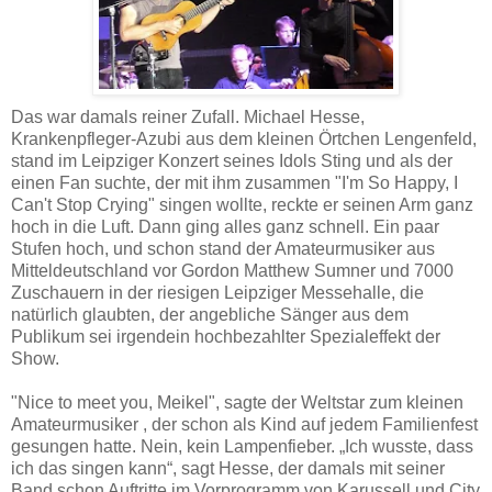
Das war damals reiner Zufall. Michael Hesse,
Krankenpfleger-Azubi aus dem kleinen Örtchen Lengenfeld,
stand im Leipziger Konzert seines Idols Sting und als der
einen Fan suchte, der mit ihm zusammen "I'm So Happy, I
Can't Stop Crying" singen wollte, reckte er seinen Arm ganz
hoch in die Luft. Dann ging alles ganz schnell. Ein paar
Stufen hoch, und schon stand der Amateurmusiker aus
Mitteldeutschland vor Gordon Matthew Sumner und 7000
Zuschauern in der riesigen Leipziger Messehalle, die
natürlich glaubten, der angebliche Sänger aus dem
Publikum sei irgendein hochbezahlter Spezialeffekt der
Show.
"Nice to meet you, Meikel", sagte der Weltstar zum kleinen
Amateurmusiker , der schon als Kind auf jedem Familienfest
gesungen hatte. Nein, kein Lampenfieber. „Ich wusste, dass
ich das singen kann“, sagt Hesse, der damals mit seiner
Band schon Auftritte im Vorprogramm von Karussell und City