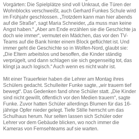
Vorgärten: Die Spielplätze sind voll Unkraut, die Türen der
Wohnblocks verschweißt, auch Gerhard Funkes Schule wird
im Frühjahr geschlossen. „Trotzdem kann man hier abends
auf die Straße“, sagt Maria Schneider, „da muss man keine
Angst haben.“ „Aber am Ende erzählen sie die Geschichte ja
doch wie immer“, vermutet ein Mädchen, das vor den TV-
Teams auf die Bank hinter einem Block geflüchtet ist. Und
immer geht die Geschichte so in Wolfen-Nord, glaubt sie:
„Die Eltern arbeitslos und besoffen, die Kinder ständig
verprügelt, und dann schlagen sie sich gegenseitig tot, das
klingt ja auch logisch.“ Auch wenn es nicht wahr ist.
Mit einer Trauerfeier haben die Lehrer am Montag ihres
Schülers gedacht. Schulleiter Funke sagte, „wir trauern tief
bewegt“. Das Gedenken fand ohne Schüler statt. „Die Kinder
sind nicht gewillt, öffentlich vor den Medien trauern“, sagte
Funke. Zuvor hatten Schüler allerdings Blumen für das 16-
jährige Opfer nieder gelegt. Tiefe Stille herrscht um das
Schulhaus herum. Nur selten lassen sich Schüler oder
Lehrer vor dem Gebäude blicken, wo noch immer die
Kameras von Fernsehteams auf sie warten.