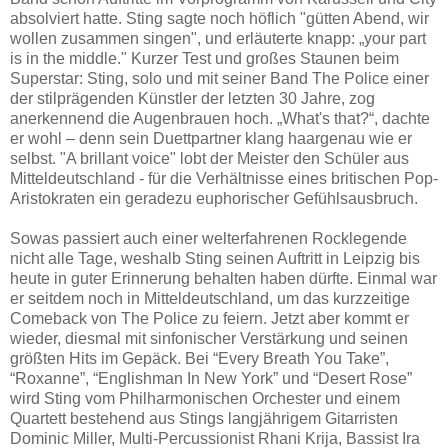
absolviert hatte. Sting sagte noch höflich "gütten Abend, wir
wollen zusammen singen", und erläuterte knapp: „your part
is in the middle." Kurzer Test und großes Staunen beim
Superstar: Sting, solo und mit seiner Band The Police einer
der stilprägenden Künstler der letzten 30 Jahre, zog
anerkennend die Augenbrauen hoch. „What's that?“, dachte
er wohl – denn sein Duettpartner klang haargenau wie er
selbst. "A brillant voice" lobt der Meister den Schüler aus
Mitteldeutschland - für die Verhältnisse eines britischen Pop-
Aristokraten ein geradezu euphorischer Gefühlsausbruch.
Sowas passiert auch einer welterfahrenen Rocklegende
nicht alle Tage, weshalb Sting seinen Auftritt in Leipzig bis
heute in guter Erinnerung behalten haben dürfte. Einmal war
er seitdem noch in Mitteldeutschland, um das kurzzeitige
Comeback von The Police zu feiern. Jetzt aber kommt er
wieder, diesmal mit sinfonischer Verstärkung und seinen
größten Hits im Gepäck. Bei “Every Breath You Take”,
“Roxanne”, “Englishman In New York” und “Desert Rose”
wird Sting vom Philharmonischen Orchester und einem
Quartett bestehend aus Stings langjährigem Gitarristen
Dominic Miller, Multi-Percussionist Rhani Krija, Bassist Ira