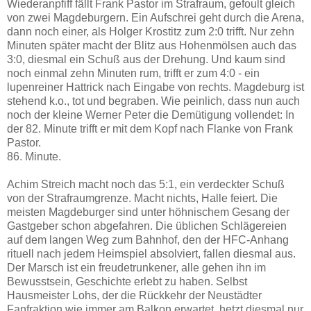
Wiederanpfiff fällt Frank Pastor im Strafraum, gefoult gleich
von zwei Magdeburgern. Ein Aufschrei geht durch die Arena,
dann noch einer, als Holger Krostitz zum 2:0 trifft. Nur zehn
Minuten später macht der Blitz aus Hohenmölsen auch das
3:0, diesmal ein Schuß aus der Drehung. Und kaum sind
noch einmal zehn Minuten rum, trifft er zum 4:0 - ein
lupenreiner Hattrick nach Eingabe von rechts. Magdeburg ist
stehend k.o., tot und begraben. Wie peinlich, dass nun auch
noch der kleine Werner Peter die Demütigung vollendet: In
der 82. Minute trifft er mit dem Kopf nach Flanke von Frank
Pastor.
86. Minute.
Achim Streich macht noch das 5:1, ein verdeckter Schuß
von der Strafraumgrenze. Macht nichts, Halle feiert. Die
meisten Magdeburger sind unter höhnischem Gesang der
Gastgeber schon abgefahren. Die üblichen Schlägereien
auf dem langen Weg zum Bahnhof, den der HFC-Anhang
rituell nach jedem Heimspiel absolviert, fallen diesmal aus.
Der Marsch ist ein freudetrunkener, alle gehen ihn im
Bewusstsein, Geschichte erlebt zu haben. Selbst
Hausmeister Lohs, der die Rückkehr der Neustädter
Fanfraktion wie immer am Balkon erwartet, hetzt diesmal nur