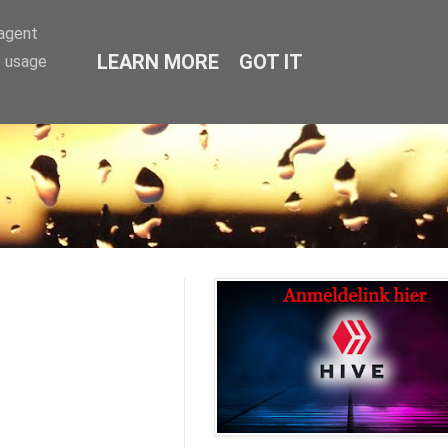
-agent
LEARN MORE
GOT IT
e usage