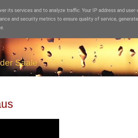
er its services and to analyze traffic. Your IP address and user
ance and security metrics to ensure quality of service, generat
e.
 der Saale
aus