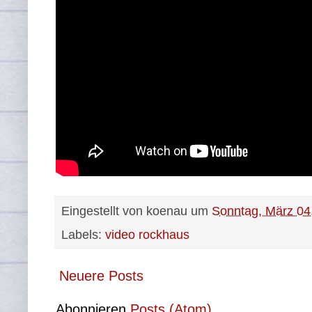
Eingestellt von
koenau
um
Sonntag, März 04
Labels:
video rockhaus
Neuere Posts
Abonnieren
Posts (Atom)