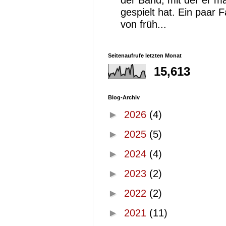
der Band, mit der er ma
gespielt hat. Ein paar 
von früh...
Seitenaufrufe letzten Monat
15,613
Blog-Archiv
►
2026
(4)
►
2025
(5)
►
2024
(4)
►
2023
(2)
►
2022
(2)
►
2021
(11)