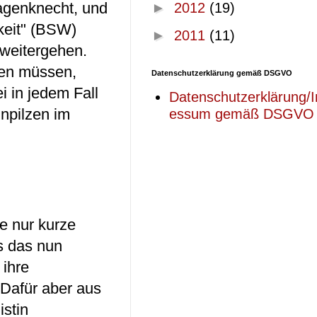
Wagenknecht, und
►
2012
(19)
keit" (BSW)
►
2011
(11)
 weitergehen.
gen müssen,
Datenschutzerklärung gemäß DSGVO
 in jedem Fall
Datenschutzerklärung/
npilzen im
essum gemäß DSGVO
e nur kurze
ss das nun
 ihre
 Dafür aber aus
stin