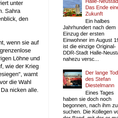
Halle-Neustad
iert unter
Das Ende ein
n. Sahra
Zukunft
nblick, den
Ein halbes
Jahrhundert nach dem
Einzug der ersten
Einwohner im August 1
t, wenn sie auf
ist die einzige Original-
 grenzenlose
DDR-Stadt Halle-Neust
rigen Löhne und
nahezu versc...
f, wie der Krieg
Der lange Tod
esiegen", warnt
des Stefan
 vor die Wahl
Diestelmann
Da nicken alle.
Eines Tages
haben sie doch noch
begonnen, nach ihm zu
suchen. Die Kollegen v