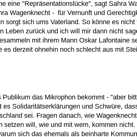
ehe eine "Repräsentationslücke", sagt Sahra 
ahra Wagenknecht - für Vernunft und Gerechtig
in sorgt sich ums Vaterland. So könne es nicht
n Leben zurück und ich will mir dann nicht sa
lzesammeln mit ihrem Mann Oskar Lafontaine sei
es derzeit ohnehin noch schlecht aus mit Stei
s Publikum das Mikrophon bekommt - "aber bitt
ibt es Solidaritätserklärungen und Schwüre, da
utschland sei. Fragen danach, wie Wagenknecht
um setzen will, wie und mit wem, kommen nicht.
 warum sich das ehemals als beinharte Kommuni