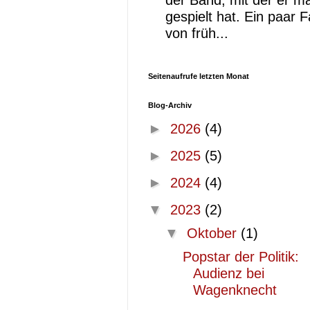
der Band, mit der er ma
gespielt hat. Ein paar 
von früh...
Seitenaufrufe letzten Monat
Blog-Archiv
►
2026
(4)
►
2025
(5)
►
2024
(4)
▼
2023
(2)
▼
Oktober
(1)
Popstar der Politik:
Audienz bei
Wagenknecht