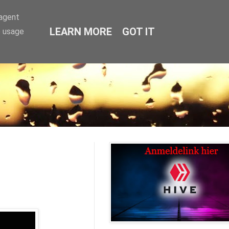
-agent
LEARN MORE
GOT IT
e usage