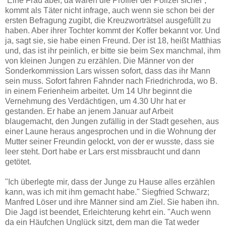
Eine Frau aber, da waren die Profiler der Polizei sicher ,
kommt als Täter nicht infrage, auch wenn sie schon bei der
ersten Befragung zugibt, die Kreuzworträtsel ausgefüllt zu
haben. Aber ihrer Tochter kommt der Koffer bekannt vor. Und
ja, sagt sie, sie habe einen Freund. Der ist 18, heißt Matthias
und, das ist ihr peinlich, er bitte sie beim Sex manchmal, ihm
von kleinen Jungen zu erzählen. Die Männer von der
Sonderkommission Lars wissen sofort, dass das ihr Mann
sein muss. Sofort fahren Fahnder nach Friedrichroda, wo B.
in einem Ferienheim arbeitet. Um 14 Uhr beginnt die
Vernehmung des Verdächtigen, um 4.30 Uhr hat er
gestanden. Er habe an jenem Januar auf Arbeit
blaugemacht, den Jungen zufällig in der Stadt gesehen, aus
einer Laune heraus angesprochen und in die Wohnung der
Mutter seiner Freundin gelockt, von der er wusste, dass sie
leer steht. Dort habe er Lars erst missbraucht und dann
getötet.
"Ich überlegte mir, dass der Junge zu Hause alles erzählen
kann, was ich mit ihm gemacht habe." Siegfried Schwarz;
Manfred Löser und ihre Männer sind am Ziel. Sie haben ihn.
Die Jagd ist beendet, Erleichterung kehrt ein. "Auch wenn
da ein Häufchen Unglück sitzt, dem man die Tat weder