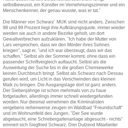
selbstbewusst, ein Künstler im Vernehmungszimmer und ein
Menschenkenner, der genau wusste, was er tat."
Die Männer von Schwarz´ MUK sind nicht anders. Zwischen
98 und 99 Prozent liegt ihre Aufklärungsquote, immer wieder
werden sie auch in andere Bezirke geholt, um dort
Gewaltverbrechen aufzuklären. "Ich habe der Mutter von
Lars versprochen, dass wir den Mörder ihres Sohnes
kriegen", sagt er, "und ich war überzeugt, dass wir das
schaffen." Selbst als der Sommer kommt, ohne dass ein
passender Schriftvergleich auftaucht. Selbst als die
Ausweitung der Suche bis in die großen Chemiewerke
keinen Durchbruch bringt. Selbst als Schwarz nach Dessau
gerufen wird, um Licht in das Verschwinden des kleinen
Maik zu bringen. Die Ausgangslage dort ist ganz anders.
Der Siebenjährige ist schon mehrmals von zu haue
fortgelaufen, allerdings immer schnell wiedergefunden
worden. Nur diesmal vernehmen die Kriminalisten
vergebens reihenweise zeugen im Waldbad "Freundschaft"
und im Wohnumfeld des Jungen. "Der See wurde
abgetaucht, eine Schrebergartenanlage abgesucht - nichts"
erinnert sich Siegfried Schwarz. Drei Dutzend Mitarbeiter