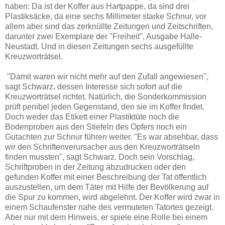
haben: Da ist der Koffer aus Hartpappe, da sind drei
Plastiksäcke, da eine sechs Millimeter starke Schnur, vor
allem aber sind das zerknüllte Zeitungen und Zeitschriften,
darunter zwei Exemplare der "Freiheit", Ausgabe Halle-
Neustadt. Und in diesen Zeitungen sechs ausgefüllte
Kreuzworträtsel.
"Damit waren wir nicht mehr auf den Zufall angewiesen",
sagt Schwarz, dessen Interesse sich sofort auf die
Kreuzworträtsel richtet. Natürlich, die Sonderkommission
prüft penibel jeden Gegenstand, den sie im Koffer findet.
Doch weder das Etikett einer Plastiktüte noch die
Bodenproben aus den Stiefeln des Opfers noch ein
Gutachten zur Schnur führen weiter. "Es war absehbar, dass
wir den Schriftenverursacher aus den Kreuzworträtseln
finden mussten", sagt Schwarz. Doch sein Vorschlag,
Schriftproben in der Zeitung abzudrucken oder den
gefunden Koffer mit einer Beschreibung der Tat öffentlich
auszustellen, um dem Täter mit Hilfe der Bevölkerung auf
die Spur zu kommen, wird abgelehnt. Der Koffer wird zwar in
einem Schaufenster nahe des vermuteten Tatortes gezeigt.
Aber nur mit dem Hinweis, er spiele eine Rolle bei einem