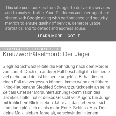
This site uses cookies from Google to deliver its services
Kludge
and to analyze traffic. Your IP address and user-agent are
shared with Google along with performance and security
metrics to ensure quality of service, generate usage
Private Notizen aus Halle an der Saale
statistics, and to detect and address abuse.
LEARN MORE
GOT IT
▼
Dienstag, 12. Februar 2013
Kreuzworträtselmord: Der Jäger
Siegfried Schwarz leitete die Fahndung nach dem Mörder
von Lars B. Doch ein anderer Fall beschäftigt ihn bis heute
viel mehr - und der ist bis heute ungelöst. Er hat diesen
einen Fall nie vergessen können. Immer wenn der frühere
Kripo-Hauptmann Siegfried Schwarz zurückdenkt an seine
Zeit als Chef der Morduntersuchungskommission des
Bezirkes Halle, hat er dieses Gesicht vor Augen: Ein Junge
mit fröhlichem Blick, sieben Jahre alt, das Leben vor sich.
Und dann plötzlich nichts mehr. Ende. Schluss. Aus. Der
kleine Maik, sieben Jahre alt, verschwindet in jenem