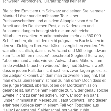
schweren Verbrechen. "Darauf springt keiner an."
Bleibt den Ermittlern um Schwarz und seinen Stellvertreter
Manfred Löser nur die mühsame Tour. Über
Preisausschreiben und aus dem Altpapier, vom Amt für
Arbeit und der Deutschen Post, aus Kaderakten und
Autoanmeldungen besorgt sich die um zahlreiche
Mitarbeiter erweitere Mordkommission mehr als 550 000
Schriftproben, die mit den recht prägnanten Buchstaben in
den verdächtigen Kreuzworträtseln verglichen werden. "Es
war offensichtlich, dass uns Aufwand und Mühe irgendwann
zum Täter führen mussten", beschreibt Siegfried Schwarz,
"aber niemand ahnte, wie viel Aufwand und Mühe wir am
Ende wirklich brauchen würden." Siegfried Schwarz weiß,
dass in jedem Fall, der nicht nach ein, zwei Tagen gelöst ist,
der Zeitpunkt kommt, an dem man zu zweifeln beginnt. Hat
man etwas übersehen? Ist man zu nah dran? Doch dass er,
der junge Polizist, überhaupt bei der Mordkommission
gelandet ist, hat mit einem Fahnder zu tun, der genau solche
Zweifel nicht zu kennen schien. "Ich war noch ein ganz
junger Kriminalist in Merseburg", sagt Schwarz, "und dieser
erfahrene Kollege kam in einem Fall von Totschlag aus
Halle: Ledermantel, Seidenschal, souverän, ruhig,