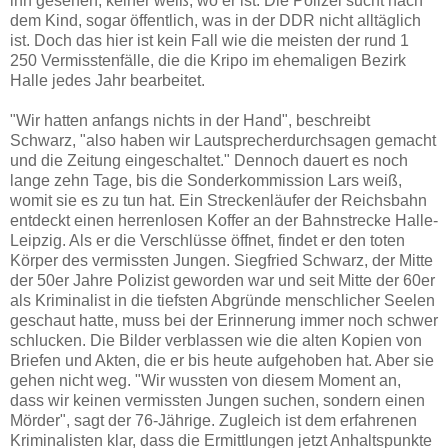
ihn gesehen, keiner weiß, wo er ist. Die Polizei sucht nach
dem Kind, sogar öffentlich, was in der DDR nicht alltäglich
ist. Doch das hier ist kein Fall wie die meisten der rund 1
250 Vermisstenfälle, die die Kripo im ehemaligen Bezirk
Halle jedes Jahr bearbeitet.
"Wir hatten anfangs nichts in der Hand", beschreibt
Schwarz, "also haben wir Lautsprecherdurchsagen gemacht
und die Zeitung eingeschaltet." Dennoch dauert es noch
lange zehn Tage, bis die Sonderkommission Lars weiß,
womit sie es zu tun hat. Ein Streckenläufer der Reichsbahn
entdeckt einen herrenlosen Koffer an der Bahnstrecke Halle-
Leipzig. Als er die Verschlüsse öffnet, findet er den toten
Körper des vermissten Jungen. Siegfried Schwarz, der Mitte
der 50er Jahre Polizist geworden war und seit Mitte der 60er
als Kriminalist in die tiefsten Abgründe menschlicher Seelen
geschaut hatte, muss bei der Erinnerung immer noch schwer
schlucken. Die Bilder verblassen wie die alten Kopien von
Briefen und Akten, die er bis heute aufgehoben hat. Aber sie
gehen nicht weg. "Wir wussten von diesem Moment an,
dass wir keinen vermissten Jungen suchen, sondern einen
Mörder", sagt der 76-Jährige. Zugleich ist dem erfahrenen
Kriminalisten klar, dass die Ermittlungen jetzt Anhaltspunkte