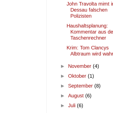
John Travolta mimt i
Dessau falschen
Polizisten
Haushaltsplanung:
Kommentar aus d
Taschenrechner
Krim: Tom Clancys
Albtraum wird wah
►
November
(4)
►
Oktober
(1)
►
September
(8)
►
August
(6)
►
Juli
(6)