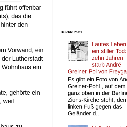
 führt offenbar
s), das die
 hinter den
Beliebte Posts
Lautes Leben
em Vorwand, ein
ein stiller Tod
zehn Jahren
 der Lutherstadt
starb André
m Wohnhaus ein
Greiner-Pol von Freyg
Es gibt ein Foto von An
Greiner-Pohl , auf dem
te, gehörte ein
ganz oben in der Berlin
Zions-Kirche steht, den
, weil
linken Fuß gegen das
Geländer d...
nhaus zu