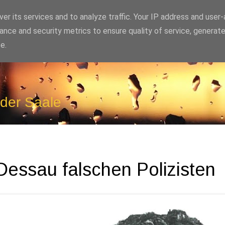
er its services and to analyze traffic. Your IP address and user
ance and security metrics to ensure quality of service, generat
e.
 der Saale
Dessau falschen Polizisten