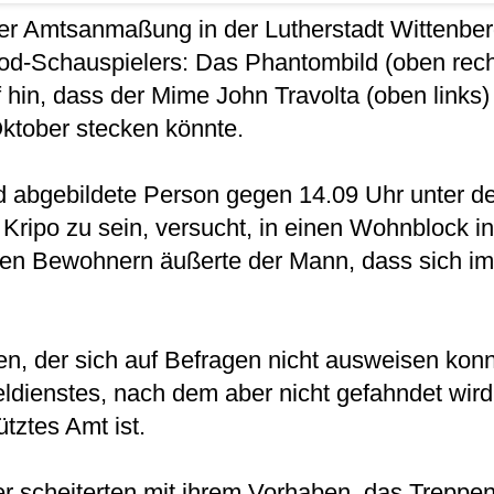
er Amtsanmaßung in der Lutherstadt Wittenberg
od-Schauspielers: Das Phantombild (oben recht
uf hin, dass der Mime John Travolta (oben links)
Oktober stecken könnte.
d abgebildete Person gegen 14.09 Uhr unter d
Kripo zu sein, versucht, in einen Wohnblock in
den Bewohnern äußerte der Mann, dass sich i
n, der sich auf Befragen nicht ausweisen konn
eldienstes, nach dem aber nicht gefahndet wird
tztes Amt ist.
er scheiterten mit ihrem Vorhaben, das Treppe