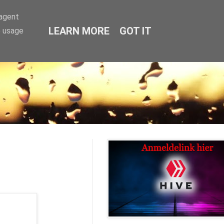
-agent
LEARN MORE
GOT IT
e usage