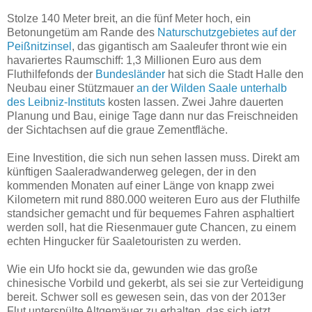
Stolze 140 Meter breit, an die fünf Meter hoch, ein
Betonungetüm am Rande des
Naturschutzgebietes auf der
Peißnitzinsel
, das gigantisch am Saaleufer thront wie ein
havariertes Raumschiff: 1,3 Millionen Euro aus dem
Fluthilfefonds der
Bundesländer
hat sich die Stadt Halle den
Neubau einer Stützmauer
an der Wilden Saale unterhalb
des Leibniz-Instituts
kosten lassen. Zwei Jahre dauerten
Planung und Bau, einige Tage dann nur das Freischneiden
der Sichtachsen auf die graue Zementfläche.
Eine Investition, die sich nun sehen lassen muss. Direkt am
künftigen Saaleradwanderweg gelegen, der in den
kommenden Monaten auf einer Länge von knapp zwei
Kilometern mit rund 880.000 weiteren Euro aus der Fluthilfe
standsicher gemacht und für bequemes Fahren asphaltiert
werden soll, hat die Riesenmauer gute Chancen, zu einem
echten Hingucker für Saaletouristen zu werden.
Wie ein Ufo hockt sie da, gewunden wie das große
chinesische Vorbild und gekerbt, als sei sie zur Verteidigung
bereit. Schwer soll es gewesen sein, das von der 2013er
Flut unterspülte Altgemäuer zu erhalten, das sich jetzt