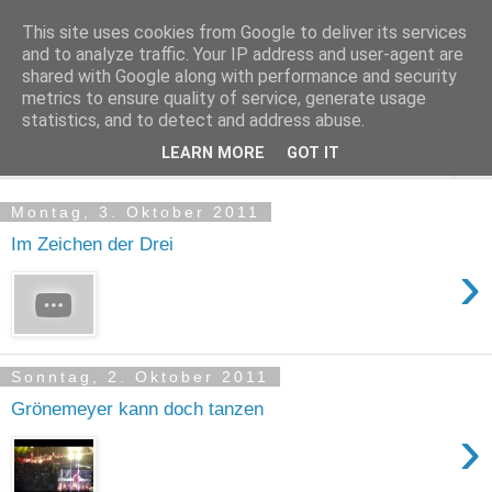
This site uses cookies from Google to deliver its services
Kludge
and to analyze traffic. Your IP address and user-agent are
shared with Google along with performance and security
metrics to ensure quality of service, generate usage
Private Notizen aus Halle an der Saale
statistics, and to detect and address abuse.
LEARN MORE
GOT IT
▼
Montag, 3. Oktober 2011
Im Zeichen der Drei
›
Sonntag, 2. Oktober 2011
Grönemeyer kann doch tanzen
›