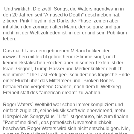
Und wirklich. Die zwölf Songs, die Waters
irgendwann in
den 20 Jahren seit "Amused to Death" geschrieben hat,
zitieren Pink Floyd in der Darkside-Phase, zeigen aber
inhaltlich den zornigen alten Mann
, der so ganz und gar
nicht mit der Welt zufrieden ist, in der er und sein Publikum
leben.
Das macht aus dem geborenen Melancholiker, der
inzwischen mit leicht gebrochener Stimme singt, noch
keinen ekstatischen Rocker, aber in seinen Texten ist der
Israel-Gegner, Trump-Hasser und Medienkritiker deutlich
wie immer. "The Last Refugee" schildert das tragische Ende
einer Flucht über das Mittelmeer und "Broken Bones"
betrauert die vergebene Chance, nach dem II. Weltkrieg
Freiheit statt des "american dream" zu wählen.
Roger Waters´
Weltbild war schon immer kompliziert und
einfach zugleich, seine Musik sanft wie enervierend, mehr
Hörspiel als Songzyklus. "Life" ist genauso, bis zum finalen
"Part of me died", das pathetisch Unversöhnlichkeit
beschwört. Roger Waters
wird sich nicht entschuldigen. Nie,