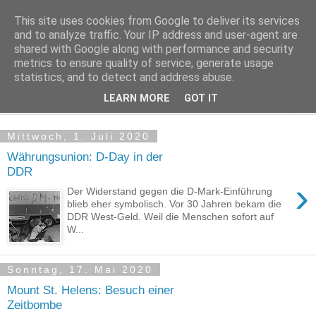
This site uses cookies from Google to deliver its services
Kludge
and to analyze traffic. Your IP address and user-agent are
shared with Google along with performance and security
metrics to ensure quality of service, generate usage
Private Notizen aus Halle an der Saale
statistics, and to detect and address abuse.
LEARN MORE
GOT IT
▼
Mittwoch, 1. Juli 2020
Währungsunion: D-Day in der
DDR
›
Der Widerstand gegen die D-Mark-Einführung
blieb eher symbolisch. Vor 30 Jahren bekam die
DDR West-Geld. Weil die Menschen sofort auf
W...
Sonntag, 17. Mai 2020
Mount St. Helens: Besuch einer
Zeitbombe