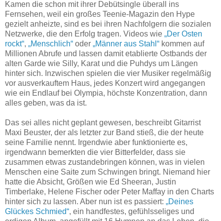
Kamen die schon mit ihrer Debütsingle überall ins
Fernsehen, weil ein großes Teenie-Magazin den Hype
gezielt anheizte, sind es bei ihren Nachfolgern die sozialen
Netzwerke, die den Erfolg tragen. Videos wie
„Der Osten
rockt“
,
„Menschlich“
oder
„Männer aus Stahl“
kommen auf
Millionen Abrufe und lassen damit etablierte Ostbands der
alten Garde wie Silly, Karat und die Puhdys um Längen
hinter sich. Inzwischen spielen die vier Musiker regelmäßig
vor ausverkauftem Haus, jedes Konzert wird angegangen
wie ein Endlauf bei Olympia, höchste Konzentration, dann
alles geben, was da ist.
Das sei alles nicht geplant gewesen, beschreibt Gitarrist
Maxi Beuster, der als letzter zur Band stieß, die der heute
seine Familie nennt. Irgendwie aber funktionierte es,
irgendwann bemerkten die vier Bitterfelder, dass sie
zusammen etwas zustandebringen können, was in vielen
Menschen eine Saite zum Schwingen bringt. Niemand hier
hatte die Absicht, Größen wie Ed Sheeran, Justin
Timberlake, Helene Fischer oder Peter Maffay in den Charts
hinter sich zu lassen. Aber nun ist es passiert:
„Deines
Glückes Schmied“
, ein handfestes, gefühlsseliges und