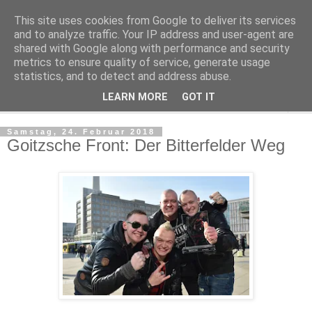
This site uses cookies from Google to deliver its services
Kludge
and to analyze traffic. Your IP address and user-agent are
shared with Google along with performance and security
metrics to ensure quality of service, generate usage
Private Notizen aus Halle an der Saale
statistics, and to detect and address abuse.
LEARN MORE
GOT IT
▼
Samstag, 24. Februar 2018
Goitzsche Front: Der Bitterfelder Weg