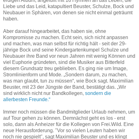
erdigen Album, angefüllt mit 16 Hymnen an das Leben, die
Liebe und das Leid, katapultiert Beuster, Schulze, Bock und
Neubauer in Sphären, von denen sie nicht einmal geträumt
haben.
Aber darauf hingearbeitet, das haben sie, ohne
Kompromisse zu machen. Echt sein, sich nicht anpassen
und machen, was man selbst für richtig hält - seit der 29-
jährige Bock und seine Kindergartenkumpel Schulze und
Neubauer ihre Band vor neun Jahren mit wenig Können und
viel Euphorie gründeten, sind die Musiker aus Bitterfeld
diesem Grundsatz treu geblieben. Es ging nie um Image,
Stromlinienform und Mode. „Sondern darum, zu machen,
was man glaubt, tun zu müssen“, wie Bock sagt. Maximilian
Beuster, mit 23 der Jüngste der Band, bestätigt das. „Wir
sind wirklich nicht nur Bandkollegen,
sondern die
allerbesten Freunde.“
Immer noch müssen die Bandmitglieder Urlaub nehmen, um
auf Tour gehen zu können. Demnächst geht es los - erst
solo, dann als Anheizer für die Kollegen von Frei.Wild. Eine
neue Herausforderung. "Vor so vielen Leuten haben wir
noch nie gespielt", sagt Maximilian Beuster und es klingt