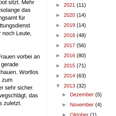
ot sitzt. Mehr
►
2021
(11)
, solange das
►
2020
(14)
ngsamt für
ttungsdienst
►
2019
(14)
r noch Leute,
►
2018
(48)
►
2017
(56)
►
2016
(80)
 Frauen vorbei an
s gerade
►
2015
(71)
schauen. Wortlos
►
2014
(63)
s zum
▼
2013
(32)
r sehr sicher.
►
Dezember
(5)
wegschlägt, das
 zuletzt.
►
November
(4)
►
Oktober
(1)