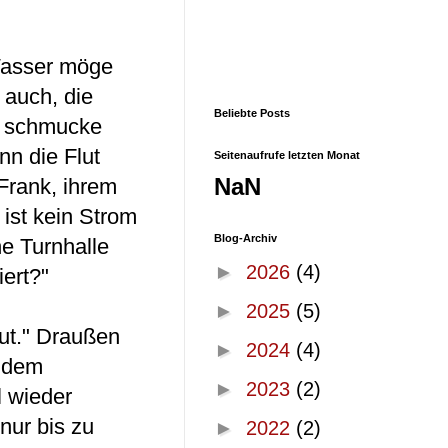
Wasser möge
 auch, die
Beliebte Posts
s schmucke
nn die Flut
Seitenaufrufe letzten Monat
NaN
 Frank, ihrem
ist kein Strom
Blog-Archiv
ne Turnhalle
►
2026
(4)
iert?"
►
2025
(5)
gut." Draußen
►
2024
(4)
h dem
►
2023
(2)
l wieder
nur bis zu
►
2022
(2)