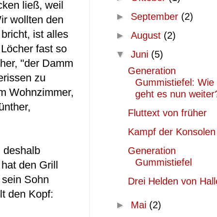
en ließ, weil
►
September
(2)
ir wollten den
icht, ist alles
►
August
(2)
 Löcher fast so
▼
Juni
(5)
nther, "der Damm
Generation
erissen zu
Gummistiefel: Wie
d im Wohnzimmer,
geht es nun weiter
ünther,
Fluttext von früher
Kampf der Konsolen
n deshalb
Generation
Gummistiefel
at den Grill
 sein Sohn
Drei Helden von Hall
lt den Kopf:
►
Mai
(2)