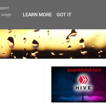
-agent
LEARN MORE
GOT IT
e usage