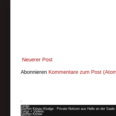
Neuerer Post
Abonnieren
Kommentare zum Post (Ato
.
Texte:
Steffen Könau Kludge : Private Notizen aus Halle an der Saal
Fotos + Videos:
Steffen Könau