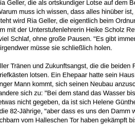
 Geller, die als ortskundiger Lotse auf dem Bo
Warum muss ich wissen, dass alles hinüber ist
ht wird Ria Geller, die eigentlich beim Ordnu
m mit der Unterstufenlehrerin Heike Scholz Re
viel Schlaf, ohne große Pausen. "Es gibt imme
 irgendwer müsse sie schließlich holen.
oller Tränen und Zukunftsangst, die die beiden
iefkästen lotsen. Ein Ehepaar hatte sein Hau
Ein junger Mann kommt, sich seinen Neubau anzu
rn andere sich zu: "Bei dem stand das Wasser bi
etwas nicht gegeben, da ist sich Helene Günthe
 die 82-Jährige, "aber dass es uns den Damm 
chbarn vom Halleschen Tor haben gekämpft bis