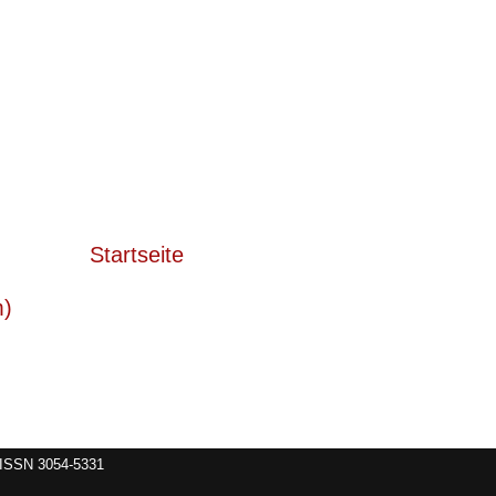
Startseite
m)
e ISSN 3054-5331