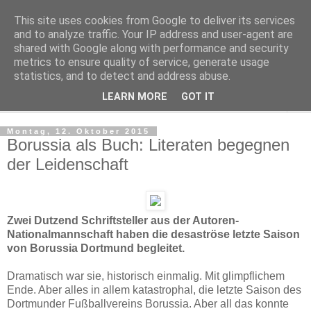
This site uses cookies from Google to deliver its services
Kludge
and to analyze traffic. Your IP address and user-agent are
shared with Google along with performance and security
metrics to ensure quality of service, generate usage
Private Notizen aus Halle an der Saale
statistics, and to detect and address abuse.
LEARN MORE
GOT IT
▼
Montag, 12. Oktober 2015
Borussia als Buch: Literaten begegnen
der Lei­den­schaft
Zwei Dutzend Schriftsteller aus der Autoren-
Nationalmannschaft haben die desaströse letzte Saison
von Borussia Dortmund begleitet.
Dramatisch war sie, historisch einmalig. Mit glimpflichem
Ende. Aber alles in allem katastrophal, die letzte Saison des
Dortmunder Fußballvereins Borussia. Aber all das konnte