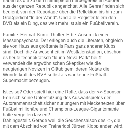
haben es die zu den Heimspielen herbeigereisten Autoren
aus der ganzen Republik angerichtet! Alle Genre finden sich
bedient, von der Reportage über die Reflektion bis hin zum
Großgedicht "In der Wand". Und alle Register feiern den
BVB als ein Ding, das weit mehr ist als ein Fußballverein.
Familie. Heimat. Krimi. Thriller. Erbe. Ausdruck einer
Massenpsychose. Der erliegen auch die Literaten, obgleich
sie von Haus aus größtenteils Fans ganz anderer Klubs
sind. Doch die Anwesenheit im Westfalenstadion, obschon
es heute technokratisch "Iduna-Nova-Park" heißt,
verwandelt die argwöhnischen Skeptiker wie die
neugierigen Novizen in Gläubigem, deren Notate die
Wunderkraft des BVB selbst als wankende Fußball-
Supermacht bezeugen.
Ist es so? Oder spielt hier eine Rolle, dass der <
>-Sponsor
Eon sich seine Unterstützung des Auswärtspieles der
Autorenmannschaft sicher nur ungern mit Meckertexten über
Fußballmillionäre und Champions-League-Gigantomanie
hätte vergelten lassen?
Dahingestellt. Gerade weil die Seuchensaison des <
>, die
mit dem Abschied von Traineridol Jürgen Klopp enden wird,