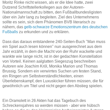
Moritz Rinke nicht wissen, als er die Idee hatte, zwei
Dutzend Schriftstellerkollegen aus der Autoren-
Nationalmannschaft zu bitten, den Fußballbundesligisten
über ein Jahr lang zu begleiten. Ziel des Unternehmens
sollte es sein, sich dem Phänomen BVB literarisch zu
nähern, das
gelb-schwarze Emotionszentrum des deutschen
Fußballs
zu erkunden und zu erklären.
Dass das daraus entstandene 240-Seiten-Buch "Man muss
ein Spiel auch lesen können" nun ausgerechnet aus dem
Jahr erzählt, in dem die Macht von der Ruhr wackelte und
wankte wie lange nicht, ist in der gedachten Konstellation
von Vorteil. Keinen aalglatten Siegeszug beschreiben
Autoren wie Joachim Król, Monika Marion und Thomas
Brussig. Sondern ein verwirrtes Suchen um festen Stand,
ein Ringen um Selbstverständlichkeiten, einen
Überlebenskampf, den Luxuskicker führen müssen, die für
gewöhnlich um Titel und nicht gegen den Abstieg spielen.
Ein Dramolett in 26 Akten hat das Tagebuch des
Schreckensjahres so werden müssen - aber wie hübsch