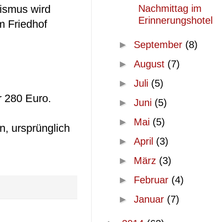
nismus wird
Nachmittag im
Erinnerungshotel
um Friedhof
►
September
(8)
►
August
(7)
►
Juli
(5)
r 280 Euro.
►
Juni
(5)
►
Mai
(5)
n, ursprünglich
►
April
(3)
►
März
(3)
►
Februar
(4)
►
Januar
(7)