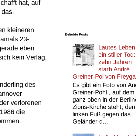
hafft hat, auf
 das.
en kleineren
Beliebte Posts
damals 23-
Lautes Leben
 gerade eben
ein stiller Tod
sich kein Verlag,
zehn Jahren
starb André
Greiner-Pol von Freyg
nderling des
Es gibt ein Foto von An
Greiner-Pohl , auf dem
Hannover
ganz oben in der Berlin
 der verlorenen
Zions-Kirche steht, den
 1986 die
linken Fuß gegen das
kommen.
Geländer d...