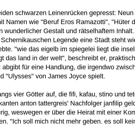
 beiden schwarzen Leinenrücken gepresst: Neun
 mit Namen wie "Beruf Eros Ramazotti", "Hüter 
n wunderlicher Gestalt und rätselhaftem Inhalt.
 Schernikauschen Legende eine Stadt steht wie
bte. "wie das eigelb im spiegelei liegt die insel
gt das land in der welt", beschreibt er, praktisc
tz abgibt für eine Handlung, die irgendwo zwis
d "Ulysses" von James Joyce spielt.
ngs vier Götter auf, die fifi, kafau, stino und t
nten anton tattergreis' Nachfolger janfilip gel
aurig, weswegen er über die Heirat mit einer Ko
n. "Ich soll mich nicht mehr geben. es soll k