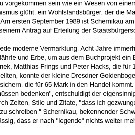
au
vorgekommen sein wie ein Wesen von eine
ismus glüht, ein Wohlstandsbürger, der die Ma
. Am ersten September 1989 ist Schernikau
am 
inem Antrag auf Erteilung der Staatsbürgersc
jede moderne Vermarktung. Acht Jahre immerh
ährte und Erbe, um aus dem Buchprojekt ein 
linek, Matthias Frings und Peter Hacks, die für
ellten, konnte der kleine Dresdner Goldenboge
sichern, die für 65 Mark in den Handel kommt.
müssen bedenken", entschuldigt der eigensinni
h Zeiten, Stile und Zitate, "dass ich gezwung
zu schreiben." Schernikau
, bekennender Schw
ässig, dass er nach "legende" nichts weiter me