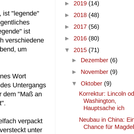
►
2019
(14)
 ist "legende"
►
2018
(48)
egentliches
►
2017
(56)
egende" ist
►
2016
(80)
ch verschiedene
ebend, um
▼
2015
(71)
►
Dezember
(6)
►
November
(9)
enes Wort
▼
Oktober
(9)
e des Untergangs
or dem "Maß an
Korrektur: Lincoln o
Washington,
".
Hauptsache ich
Neubau in China: Ei
elfach verpackt
Chance für Magde
versteckt unter