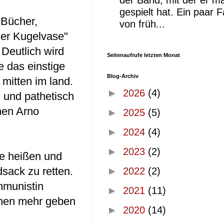
der Band, mit der er ma
gespielt hat. Ein paar 
 Bücher,
von früh...
der Kugelvase"
 Deutlich wird
Seitenaufrufe letzten Monat
 das einstige
Blog-Archiv
 mitten im land.
►
2026
(4)
h und pathetisch
chen Arno
►
2025
(5)
►
2024
(4)
►
2023
(2)
ete heißen und
dsack zu retten.
►
2022
(2)
mmunistin
►
2021
(11)
einen mehr geben
►
2020
(14)