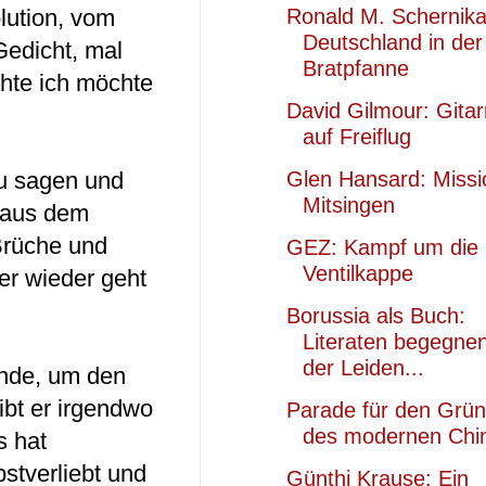
lution, vom
Ronald M. Schernika
Deutsch­land in der
Gedicht, mal
Brat­pfanne
hte ich möchte
David Gilmour: Gitarr
auf Freiflug
zu sagen und
Glen Hansard: Missi
Mitsingen
 aus dem
Brüche und
GEZ: Kampf um die
Ventilkappe
er wieder geht
Borussia als Buch:
Literaten begegne
der Lei­den­...
ende, um den
ibt er irgendwo
Parade für den Grün
des modernen Chi
s hat
stverliebt und
Günthi Krause: Ein