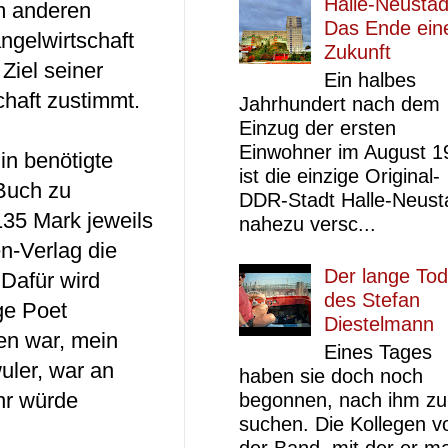
Halle-Neustad
m anderen
Das Ende ein
ngelwirtschaft
Zukunft
Ziel seiner
Ein halbes
haft zustimmt.
Jahrhundert nach dem
Einzug der ersten
Einwohner im August 1
in benötigte
ist die einzige Original-
Buch zu
DDR-Stadt Halle-Neust
 135 Mark jeweils
nahezu versc...
n-Verlag die
Der lange Tod
 Dafür wird
des Stefan
ge Poet
Diestelmann
en war, mein
Eines Tages
uler, war an
haben sie doch noch
hr würde
begonnen, nach ihm zu
suchen. Die Kollegen v