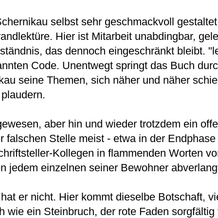
Schernikau
selbst sehr geschmackvoll gestaltet,
ndlektüre. Hier ist Mitarbeit unabdingbar, gel
tändnis, das dennoch eingeschränkt bleibt. "l
kannten Code. Unentwegt springt das Buch dur
ikau
seine Themen, sich näher und näher schi
u plaudern.
 gewesen, aber hin und wieder trotzdem ein off
r falschen Stelle meist - etwa in der Endphas
chriftsteller-Kollegen in flammenden Worten v
n jedem einzelnen seiner Bewohner abverlangt
at er nicht. Hier kommt dieselbe Botschaft, vi
 wie ein Steinbruch, der rote Faden sorgfältig 