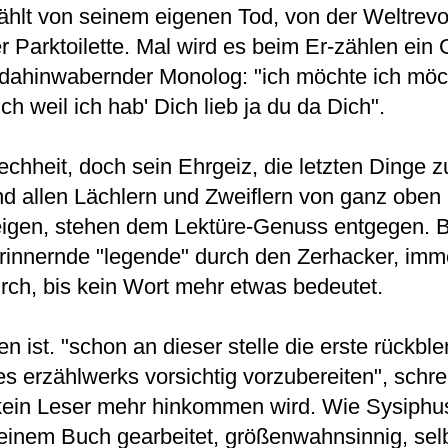
ählt von seinem eigenen Tod, von der Weltrevo
Parktoilette. Mal wird es beim Er-zählen ein 
 dahinwabernder Monolog: "ich möchte ich möc
h weil ich hab' Dich lieb ja du da Dich".
echheit, doch sein Ehrgeiz, die letzten Dinge 
d allen Lächlern und Zweiflern von ganz oben
igen, stehen dem Lektüre-Genuss entgegen. 
erinnernde "legende" durch den Zerhacker, imm
rch, bis kein Wort mehr etwas bedeutet.
 ist. "schon an dieser stelle die erste rückbl
s erzählwerks vorsichtig vorzubereiten", schre
kein Leser mehr hinkommen wird. Wie Sysiphu
nem Buch gearbeitet, größenwahnsinnig, selb