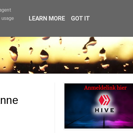
-agent
LEARN MORE
GOT IT
e usage
anne