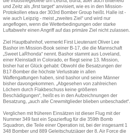
die Industriegebiete um Leuna, Buna, aber auch Bitterfeld
und Zeitz als „first target“ anvisiert, wie es in den Mission-
Protokollen etwa der 303rd Bomber Group heißt. Halle ist -
wie auch Leipzig - meist „zweites Ziel“ und wird nur
angeflogen, wenn die Wetterbedingungen oder starke
Luftabwehr einen Angriff auf das primäre Ziel nicht zulassen.
Ziel Hauptbahnhof, vermerkt First Lieutenant Oliver Lee
Bashor im Mission-Book seiner B-17, die die Mannschaft
„Sweet LaRhonda“ nennt. Bashor stammt aus Loveland,
einer Kleinstadt in Colorado, er fliegt seine 13. Mission,
bisher hat er Glück gehabt: Obwohl die Besatzungen der
B17-Bomber die höchste Verlustrate in allen
Waffengattungen haben, sind bashor und seine Männer
bisher davongekommen. „Abgesehen von zahlreichen
Löchern durch Flakbeschuss keine größeren
Beschädigungen“, heißt es in den Aufzeichnungen der
Besatzung, „auch alle Crewmitglieder blieben unbeschadet“.
Verglichen mit früheren Einsätzen ist dieser Flug mit der
Nummer 349 fast ein Spazierflug für die 359th Bomb
Squadron, die Teile einer Operation ist, bei der insgesamt 1
348 Bomber und 889 Geleitschutzjäger der 8. Air Force die