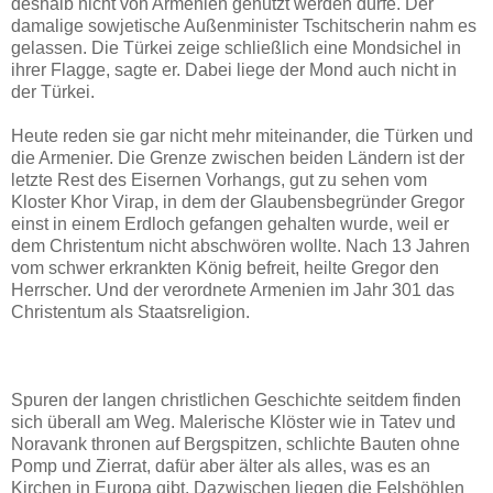
deshalb nicht von Armenien
genutzt werden dürfe. Der
damalige sowjetische Außenminister Tschitscherin nahm es
gelassen. Die Türkei zeige schließlich eine Mondsichel in
ihrer Flagge, sagte er. Dabei liege der Mond auch nicht in
der Türkei.
Heute reden sie gar nicht mehr miteinander, die Türken und
die Armenier. Die Grenze zwischen beiden Ländern ist der
letzte Rest des Eisernen Vorhangs, gut zu sehen vom
Kloster Khor Virap, in dem der Glaubensbegründer Gregor
einst in einem Erdloch gefangen gehalten wurde, weil er
dem Christentum nicht abschwören wollte. Nach 13 Jahren
vom schwer erkrankten König befreit, heilte Gregor den
Herrscher. Und der verordnete Armenien
im Jahr 301 das
Christentum als Staatsreligion.
Spuren der langen christlichen Geschichte seitdem finden
sich überall am Weg. Malerische Klöster wie in Tatev und
Noravank thronen auf Bergspitzen, schlichte Bauten ohne
Pomp und Zierrat, dafür aber älter als alles, was es an
Kirchen in Europa gibt. Dazwischen liegen die Felshöhlen