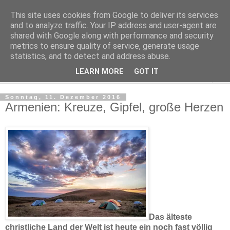
This site uses cookies from Google to deliver its services
Kludge
and to analyze traffic. Your IP address and user-agent are
shared with Google along with performance and security
metrics to ensure quality of service, generate usage
Private Notizen aus Halle an der Saale
statistics, and to detect and address abuse.
LEARN MORE
GOT IT
▼
Sonntag, 11. Dezember 2016
Armenien: Kreuze, Gipfel, große Herzen
Das älteste
christliche Land der Welt ist heute ein noch fast völlig