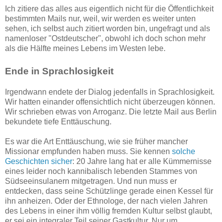
Ich zitiere das alles aus eigentlich nicht für die Öffentlichkeit
bestimmten Mails nur, weil, wir werden es weiter unten
sehen, ich selbst auch zitiert worden bin, ungefragt und als
namenloser "Ostdeutscher", obwohl ich doch schon mehr
als die Hälfte meines Lebens im Westen lebe.
Ende in Sprachlosigkeit
Irgendwann endete der Dialog jedenfalls in Sprachlosigkeit.
Wir hatten einander offensichtlich nicht überzeugen können.
Wir schrieben etwas von Arroganz. Die letzte Mail aus Berlin
bekundete tiefe Enttäuschung.
Es war die Art Enttäuschung, wie sie früher mancher
Missionar empfunden haben muss. Sie kennen
solche
Geschichten sicher
: 20 Jahre lang hat er alle Kümmernisse
eines leider noch kannibalisch lebenden Stammes von
Südseeinsulanern mitgetragen. Und nun muss er
entdecken, dass seine Schützlinge gerade einen Kessel für
ihn anheizen. Oder der Ethnologe, der nach vielen Jahren
des Lebens in einer ihm völlig fremden Kultur selbst glaubt,
er sei ein integraler Teil seiner Gastkultur. Nur um