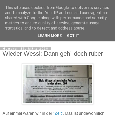
This site uses cookies from Google to deliver its services
Kludge
and to analyze traffic. Your IP address and user-agent are
shared with Google along with performance and security
metrics to ensure quality of service, generate usage
Private Notizen aus Halle an der Saale
statistics, and to detect and address abuse.
LEARN MORE
GOT IT
▼
Montag, 26. März 2018
Wieder Wessi: Dann geh´ doch rüber
Auf einmal waren wir in der
"Zeit"
. Das ist ungewöhnlich,