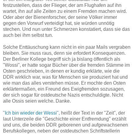
festzustellen, dass der Flieger, der am Flughafen auf ihn
wartet, ihn auf alle Zeiten zu einem Fremden machen wird.
Oder aber der Bienenforscher, der seine Völker immer
gegen den Vorwurf verteidigt hat, sie würden unnötig
stechen. Und nun unter Schmerzen konstatiert, dass sie das
auch bei ihm selbst tun.
Solche Enttäuschung kann nicht in ein paar Mails vergraben
bleiben. Sie muss raus, denn sie erfordert Konsequenzen.
Der Berliner Kollege begriff sich ja bislang öffentlich als
"Wossi", er hatte sogar Bücher über die fremden Stämme im
Osten geschrieben, in denen er kundig erklärte, wie die
DDR wirklich war, was für Menschen sie produziert hat und
wie man das alles verstehen müsse. Er mochte den Osten
erklärtermaßen, ein Freund des Ewigfremden sozusagen,
der sich sogar für ostdeutsche Nazis entschuldigte. Nicht
alle Ossis seien welche. Danke.
"Ich bin wieder der Wessi",
heißt der Text in der "Zeit", der
laut Unterzeile die "Geschichte einer Entfremdung" erzählt
und uns, die beiden DDR geborenen und aufgewachsenen
Berufskollegen, neben der ostdeutschen Schriftstellerin