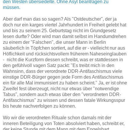
den Westen übersiedelte. Ohne Asyl beantragen zu
müssen.
Aber darf man das so sagen? Als "Ostdeutscher", der ja
doch nur ein karges viertel Jahrhundert in Freiheit gelebt hat
und bis zu seinem 25. Geburtstag nicht im Grundgesetz
lesen durfte? Oder wird man damit selbst im Handumdrehen
zu einem der "Falschen", die unser Mann in Berlin
säuberlich in Töpfchen sortiert, auf die er - vielleicht nur aus
Höflichkeit und rücksichtsvollem früherem Naheseinglauben
- nicht die Kurzform dessen schreibt, was er stattdessen in
den gefühlvoll vagen Satz packt: "Es treibt mich in den
Wahnsinn, dass der verordnete DDR-Antifaschismus viele
einstige DDR-Bürger gegen jede Form des Antifaschismus
ein für alle Mal immunisiert zu haben scheint." Ja, er ist ohne
Zweifel fest überzeugt, nicht nur etwas über "notwendige
Tabus", sondern auch etwas über den "verordneten DDR-
Antifaschismus" zu wissen und dessen fatale Wirkungsspur
bis heute nachverfolgen zu können.
Wo wir die verordneten Rituale schon damals mit der
inneren Beteiligung von Toten absolviert haben, schreibt er,
der keine Stunde mit dem Mann mit dem Engelsbart