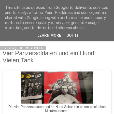
This site uses cookies from Google to deliver its services
Kludge
and to analyze traffic. Your IP address and user-agent are
shared with Google along with performance and security
metrics to ensure quality of service, generate usage
Private Notizen aus Halle an der Saale
statistics, and to detect and address abuse.
LEARN MORE
GOT IT
▼
Freitag, 8. Mai 2026
Vier Panzersoldaten und ein Hund:
Vielen Tank
Die vier Panzersoldaten und ihr Hund Scharik in einem polnischen
Militärmuseum.