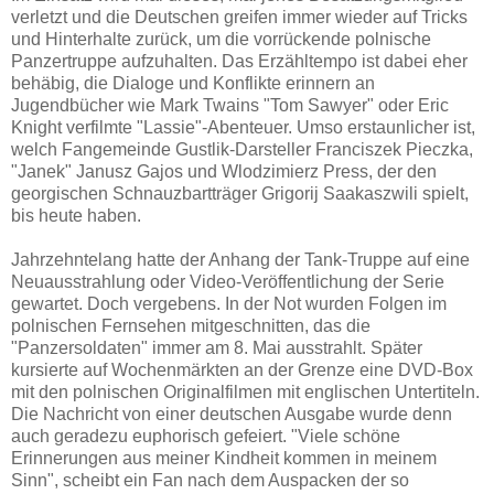
verletzt und die Deutschen greifen immer wieder auf Tricks
und Hinterhalte zurück, um die vorrückende polnische
Panzertruppe aufzuhalten. Das Erzähltempo ist dabei eher
behäbig, die Dialoge und Konflikte erinnern an
Jugendbücher wie Mark Twains "Tom Sawyer" oder Eric
Knight verfilmte "Lassie"-Abenteuer. Umso erstaunlicher ist,
welch Fangemeinde Gustlik-Darsteller Franciszek Pieczka,
"Janek" Janusz Gajos und Wlodzimierz Press, der den
georgischen Schnauzbartträger Grigorij Saakaszwili spielt,
bis heute haben.
Jahrzehntelang hatte der Anhang der Tank-Truppe auf eine
Neuausstrahlung oder Video-Veröffentlichung der Serie
gewartet. Doch vergebens. In der Not wurden Folgen im
polnischen Fernsehen mitgeschnitten, das die
"Panzersoldaten" immer am 8. Mai ausstrahlt. Später
kursierte auf Wochenmärkten an der Grenze eine DVD-Box
mit den polnischen Originalfilmen mit englischen Untertiteln.
Die Nachricht von einer deutschen Ausgabe wurde denn
auch geradezu euphorisch gefeiert. "Viele schöne
Erinnerungen aus meiner Kindheit kommen in meinem
Sinn", scheibt ein Fan nach dem Auspacken der so