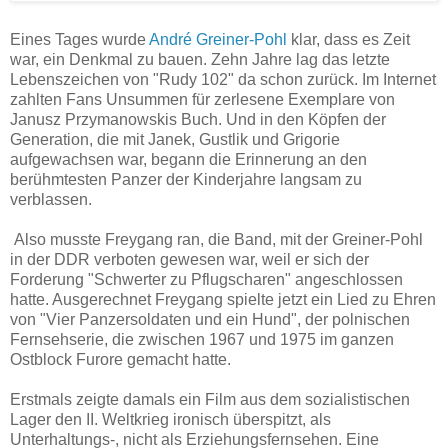
Eines Tages wurde
André Greiner-Pohl
klar, dass es Zeit
war, ein Denkmal zu bauen. Zehn Jahre lag das letzte
Lebenszeichen von "Rudy 102" da schon zurück. Im Internet
zahlten Fans Unsummen für zerlesene Exemplare von
Janusz Przymanowskis Buch. Und in den Köpfen der
Generation, die mit Janek, Gustlik und Grigorie
aufgewachsen war, begann die Erinnerung an den
berühmtesten Panzer der Kinderjahre langsam zu
verblassen.
Also musste Freygang ran, die Band, mit der Greiner-Pohl
in der DDR verboten gewesen war, weil er sich der
Forderung "Schwerter zu Pflugscharen" angeschlossen
hatte. Ausgerechnet Freygang spielte jetzt ein Lied zu Ehren
von "Vier Panzersoldaten und ein Hund", der polnischen
Fernsehserie, die zwischen 1967 und 1975 im ganzen
Ostblock Furore gemacht hatte.
Erstmals zeigte damals ein Film aus dem sozialistischen
Lager den II. Weltkrieg ironisch überspitzt, als
Unterhaltungs-, nicht als Erziehungsfernsehen. Eine