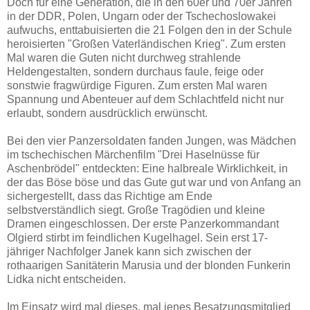
Doch für eine Generation, die in den 60er und 70er Jahren
in der DDR, Polen, Ungarn oder der Tschechoslowakei
aufwuchs, enttabuisierten die 21 Folgen den in der Schule
heroisierten "Großen Vaterländischen Krieg". Zum ersten
Mal waren die Guten nicht durchweg strahlende
Heldengestalten, sondern durchaus faule, feige oder
sonstwie fragwürdige Figuren. Zum ersten Mal waren
Spannung und Abenteuer auf dem Schlachtfeld nicht nur
erlaubt, sondern ausdrücklich erwünscht.
Bei den vier Panzersoldaten fanden Jungen, was Mädchen
im tschechischen Märchenfilm "Drei Haselnüsse für
Aschenbrödel" entdeckten: Eine halbreale Wirklichkeit, in
der das Böse böse und das Gute gut war und von Anfang an
sichergestellt, dass das Richtige am Ende
selbstverständlich siegt. Große Tragödien und kleine
Dramen eingeschlossen. Der erste Panzerkommandant
Olgierd stirbt im feindlichen Kugelhagel. Sein erst 17-
jähriger Nachfolger Janek kann sich zwischen der
rothaarigen Sanitäterin Marusia und der blonden Funkerin
Lidka nicht entscheiden.
Im Einsatz wird mal dieses, mal jenes Besatzungsmitglied