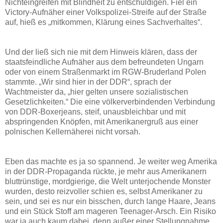
Nichteingreifen mit Blindheit zu entschuldigen. Fiel ein
Victory-Aufnäher einer Volkspolizei-Streife auf der Straße
auf, hieß es „mitkommen, Klärung eines Sachverhaltes“.
Und der ließ sich nie mit dem Hinweis klären, dass der
staatsfeindliche Aufnäher aus dem befreundeten Ungarn
oder von einem Straßenmarkt im RGW-Bruderland Polen
stammte. „Wir sind hier in der DDR“, sprach der
Wachtmeister da, „hier gelten unsere sozialistischen
Gesetzlichkeiten.“ Die eine völkerverbindenden Verbindung
von DDR-Boxerjeans, steif, unausbleichbar und mit
abspringenden Knöpfen, mit Amerikanergruß aus einer
polnischen Kellernäherei nicht vorsah.
Eben das machte es ja so spannend. Je weiter weg Amerika
in der DDR-Propaganda rückte, je mehr aus Amerikanern
bluttrünstige, mordgierige, die Welt unterjochende Monster
wurden, desto reizvoller schien es, selbst Amerikaner zu
sein, und sei es nur ein bisschen, durch lange Haare, Jeans
und ein Stück Stoff am mageren Teenager-Arsch. Ein Risiko
war ja auch kaum dabei, denn außer einer Stellungnahme,