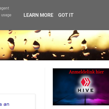
-agent
LEARN MORE
GOT IT
e usage