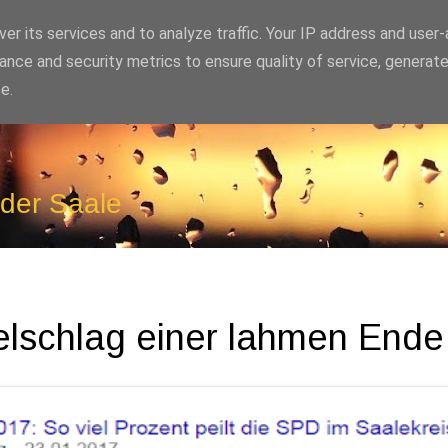
er its services and to analyze traffic. Your IP address and user
ance and security metrics to ensure quality of service, generat
e.
 der Saale
gelschlag einer lahmen Ende