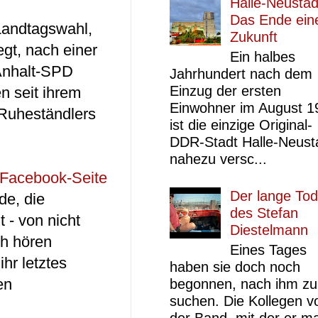
Halle-Neustad
Das Ende ein
Landtagswahl,
Zukunft
egt, nach einer
Ein halbes
Anhalt-SPD
Jahrhundert nach dem
Einzug der ersten
n seit ihrem
Einwohner im August 1
 Ruheständlers
ist die einzige Original-
DDR-Stadt Halle-Neust
nahezu versc...
Facebook-Seite
Der lange Tod
de, die
des Stefan
 - von nicht
Diestelmann
ch hören
Eines Tages
hr letztes
haben sie doch noch
en
begonnen, nach ihm zu
suchen. Die Kollegen v