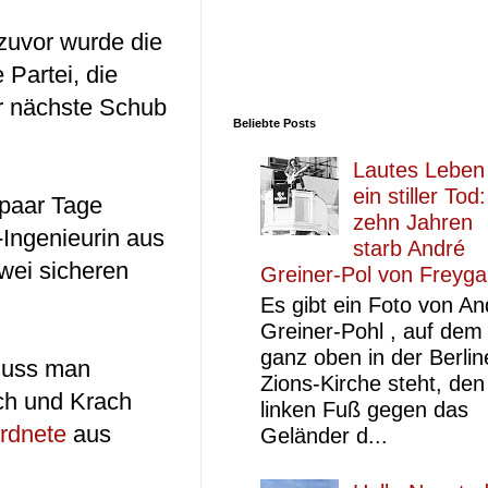
 zuvor wurde die
 Partei, die
er nächste Schub
Beliebte Posts
Lautes Leben
ein stiller Tod
 paar Tage
zehn Jahren
-Ingenieurin aus
starb André
wei sicheren
Greiner-Pol von Freyg
Es gibt ein Foto von An
Greiner-Pohl , auf dem
ganz oben in der Berlin
muss man
Zions-Kirche steht, den
Ach und Krach
linken Fuß gegen das
ordnete
aus
Geländer d...