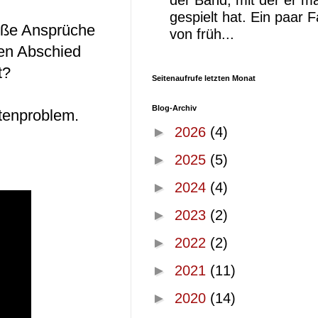
der Band, mit der er ma
gespielt hat. Ein paar 
roße Ansprüche
von früh...
en Abschied
t?
Seitenaufrufe letzten Monat
Blog-Archiv
tenproblem.
►
2026
(4)
►
2025
(5)
►
2024
(4)
►
2023
(2)
►
2022
(2)
►
2021
(11)
►
2020
(14)