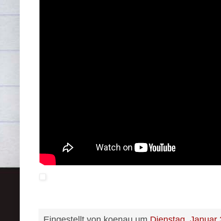
Eingestellt von
koenau
um
Dienstag, Januar 