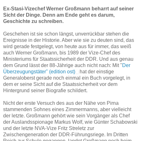
Ex-Stasi-Vizechef Werner Großmann beharrt auf seiner
Sicht der Dinge. Denn am Ende geht es darum,
Geschichte zu schreiben.
Geschehen ist sie schon längst, unverrückbar stehen die
Ereignisse in der Historie. Aber wie sie zu deuten sind, das
wird gerade festgelegt, von heute aus für immer, das weiß
auch Werner Großmann, bis 1989 der Vize-Chef des
Ministeriums für Staatssicherheit der DDR. Und aus genau
dem Grund lässt der 88-Jährige auch nicht nach: Mit "
Der
Überzeugungstäter" (edition ost)
hat der einstige
Generaloberst gerade noch einmal ein Buch vorgelegt, in
dem er seine Sicht auf die Staatssicherheit vor dem
Hintergrund seiner Biografie schildert.
Nicht der erste Versuch des aus der Nähe von Pirna
stammenden Sohnes eines Zimmermanns, aber vielleicht
der letzte. Großmann gehört wie sein Vorgänger als Chef
der Auslandsspionage Markus Wolf, wie Günter Schabowski
und der letzte NVA-Vize Fritz Streletz zur
Zwischengeneration der DDR-Führungsriege. Im Dritten
Reich zur Schule gegangen, landet Großmann noch beim