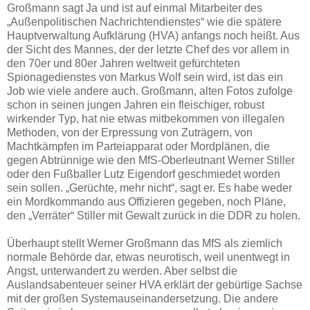
Großmann sagt Ja und ist auf einmal Mitarbeiter des
„Außenpolitischen Nachrichtendienstes“ wie die spätere
Hauptverwaltung Aufklärung (HVA) anfangs noch heißt. Aus
der Sicht des Mannes, der der letzte Chef des vor allem in
den 70er und 80er Jahren weltweit gefürchteten
Spionagedienstes von Markus Wolf sein wird, ist das ein
Job wie viele andere auch. Großmann, alten Fotos zufolge
schon in seinen jungen Jahren ein fleischiger, robust
wirkender Typ, hat nie etwas mitbekommen von illegalen
Methoden, von der Erpressung von Zuträgern, von
Machtkämpfen im Parteiapparat oder Mordplänen, die
gegen Abtrünnige wie den MfS-Oberleutnant Werner Stiller
oder den Fußballer Lutz Eigendorf geschmiedet worden
sein sollen. „Gerüchte, mehr nicht“, sagt er. Es habe weder
ein Mordkommando aus Offizieren gegeben, noch Pläne,
den „Verräter“ Stiller mit Gewalt zurück in die DDR zu holen.
Überhaupt stellt Werner Großmann das MfS als ziemlich
normale Behörde dar, etwas neurotisch, weil unentwegt in
Angst, unterwandert zu werden. Aber selbst die
Auslandsabenteuer seiner HVA erklärt der gebürtige Sachse
mit der großen Systemauseinandersetzung. Die andere