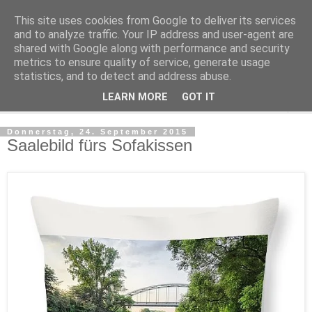
This site uses cookies from Google to deliver its services
Kludge
and to analyze traffic. Your IP address and user-agent are
shared with Google along with performance and security
metrics to ensure quality of service, generate usage
Private Notizen aus Halle an der Saale
statistics, and to detect and address abuse.
LEARN MORE
GOT IT
▼
Donnerstag, 24. September 2015
Saalebild fürs Sofakissen